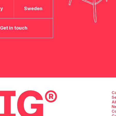
ay
Sweden
Get in touch
C
Se
A
N
Co
C