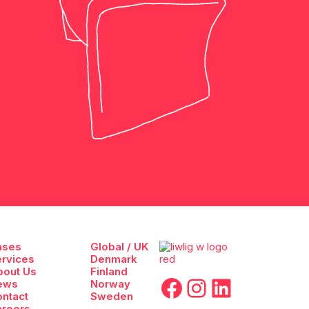
ases
Global / UK
rvices
Denmark
bout Us
Finland
Facebook
Instagram
LinkedI
ews
Norway
ntact
Sweden
areers