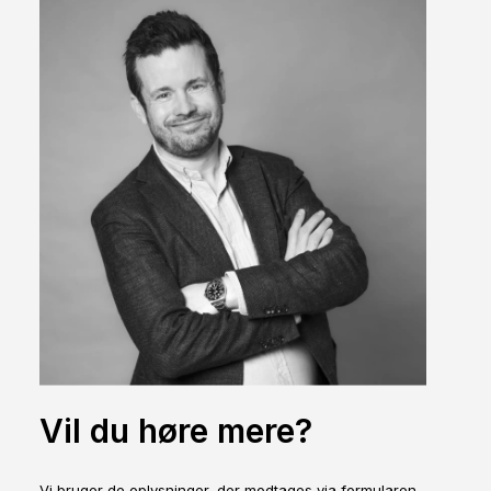
Vil du høre mere?
Vi bruger de oplysninger, der modtages via formularen,