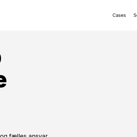
Cases
S
p
e
og fælles ansvar.