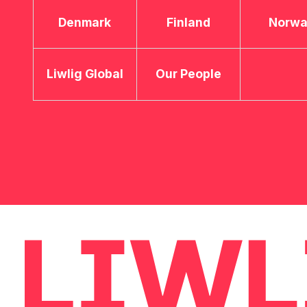
Denmark
Finland
Norw
Liwlig Global
Our People