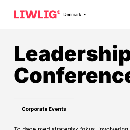
Denmark
Leadershi
Conferenc
Corporate Events
To dage med strategisk fokus, involvering 