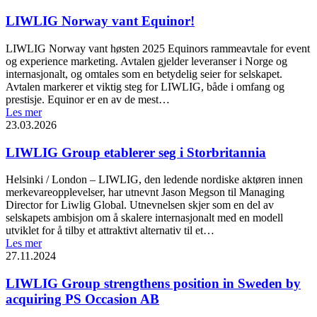
LIWLIG Norway vant Equinor!
LIWLIG Norway vant høsten 2025 Equinors rammeavtale for event
og experience marketing. Avtalen gjelder leveranser i Norge og
internasjonalt, og omtales som en betydelig seier for selskapet.
Avtalen markerer et viktig steg for LIWLIG, både i omfang og
prestisje. Equinor er en av de mest…
Les mer
23.03.2026
LIWLIG Group etablerer seg i Storbritannia
Helsinki / London – LIWLIG, den ledende nordiske aktøren innen
merkevareopplevelser, har utnevnt Jason Megson til Managing
Director for Liwlig Global. Utnevnelsen skjer som en del av
selskapets ambisjon om å skalere internasjonalt med en modell
utviklet for å tilby et attraktivt alternativ til et…
Les mer
27.11.2024
LIWLIG Group strengthens position in Sweden by
acquiring PS Occasion AB