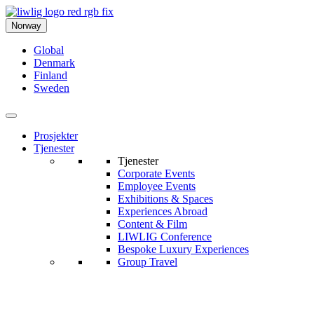
Norway
Global
Denmark
Finland
Sweden
Prosjekter
Tjenester
Tjenester
Corporate Events
Employee Events
Exhibitions & Spaces
Experiences Abroad
Content & Film
LIWLIG Conference
Bespoke Luxury Experiences
Group Travel