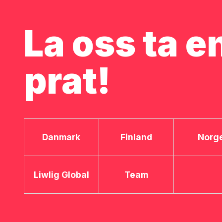
La oss ta e
prat!
Danmark
Finland
Norg
Liwlig Global
Team