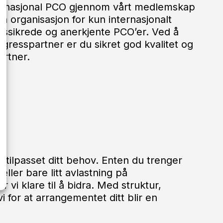
ernasjonal PCO gjennom vårt medlemskap
n organisasjon for kun internasjonalt
etssikrede og anerkjente
PCO’er
. Ved å
gresspartner er du sikret god kvalitet og
artner.
e, tilpasset ditt behov. Enten du trenger
, eller bare litt avlastning på
r vi klare til å bidra. Med struktur,
vi for at arrangementet ditt blir en