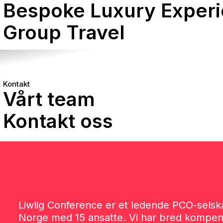
Bespoke Luxury Exper
Group Travel
ference
Kontakt
Vårt team
Kontakt oss
Liwlig Conference er et ledende PCO-selska
Norge med 15 ansatte. Vi har bred kompen