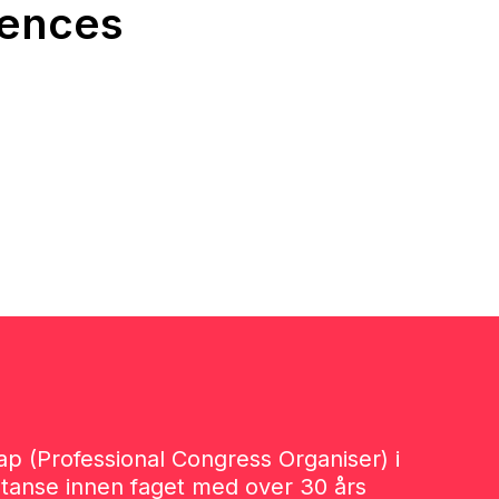
iences
p (Professional Congress Organiser) i
tanse innen faget med over 30 års