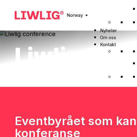
Norway
Nyheter
Om oss
Kontakt
Liwlig Con
Eventbyrået som kan
konferanse