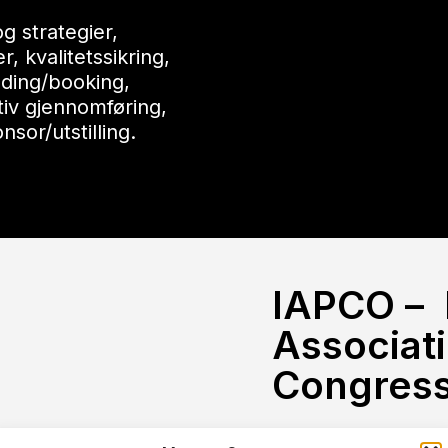
 og
strategier,
er,
kvalitetssikring,
ding/booking,
iv gjennomføring,
sor/utstilling.
IAPCO – ​
Associati
Congress
Liwlig
Conference 