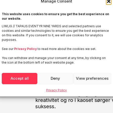
Manage Consent
sertifisert
som int
i IAPCO.
Dette er e
This website uses cookies to ensure you get the best experience on
kvalifiserte,
kvalit
our website.
bruke oss som
kon
LIWLIG // TAPAUS EVENTYR NINE YARDS and selected partners use
en god
sparringsp
cookies and similar technologies to ensure you get the best experience
on this website. If you consent to it, we will use cookies for analytics
purposes.
See our
Privacy Policy
to read more about the cookies we set.
You can withdraw and manage your consent at any time, by clicking on
the icon at the bottom left of each website page.
Accept all
Deny
View preferences
Vi tilbyr fleksibel prosjektledels
full kontroll fra idé til evaluering
Privacy Policy
deltakerhåndtering og logistikk, e
kreativitet og ro i kaoset sørger 
suksess.