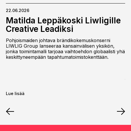
22.06.2026
11
Matilda Leppäkoski Liwligille
L
Creative Leadiksi
W
m
Pohjoismaiden johtava brändikokemuskonserni
h
nt
LIWLIG Group lanseeraa kansainvälisen yksikön,
gin
jonka toimintamalli tarjoaa vaihtoehdon globaalisti yhä
a
keskittyneempään tapahtumatoimistokenttään.
Po
LI
jo
ke
ina
Lue lisää
Lu