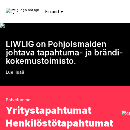
Finland
LIWLIG on Pohjois­maiden
johtava tapahtuma- ja brändi­
kokemus­toimisto.
Lue lisää
Palvelumme
Yritys­tapahtumat
Henkilöstö­tapahtumat