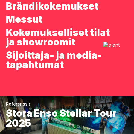
Brändi­kokemukset
Messut
Kokemukselliset tilat
ja show­roomit
Sijoittaja- ja media­
tapahtumat
Referenssit
Stora Enso Stellar Tour
2025