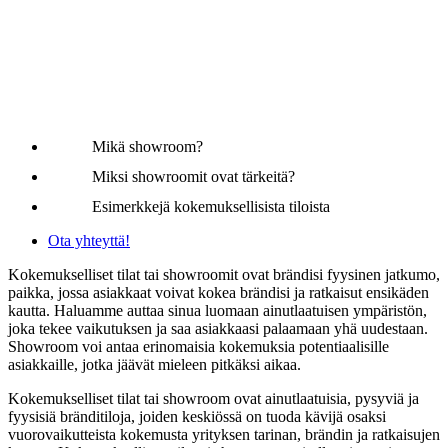
Mikä showroom?
Miksi showroomit ovat tärkeitä?
Esimerkkejä kokemuksellisista tiloista
Ota yhteyttä!
Kokemukselliset tilat tai showroomit ovat brändisi fyysinen jatkumo,
paikka, jossa asiakkaat voivat kokea brändisi ja ratkaisut ensikäden
kautta. Haluamme auttaa sinua luomaan ainutlaatuisen ympäristön,
joka tekee vaikutuksen ja saa asiakkaasi palaamaan yhä uudestaan.
Showroom voi antaa erinomaisia kokemuksia potentiaalisille
asiakkaille, jotka jäävät mieleen pitkäksi aikaa.
Kokemukselliset tilat tai showroom ovat ainutlaatuisia, pysyviä ja
fyysisiä bränditiloja, joiden keskiössä on tuoda kävijä osaksi
vuorovaikutteista kokemusta yrityksen tarinan, brändin ja ratkaisujen