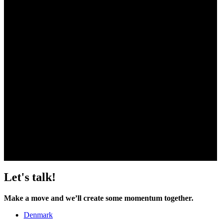
avullamme vaikuttava showroom ja erinomaiset
kokemukselliset tilat ovat taattu lopputulos!
Tutustu muutamaan konkreettiseen esimerkkiin siitä, miten
showroom tai kokemuksellinen tila voi palvella yritystä.
Esimerkkikeisseissä pääset tutustumaan Fortumille Loviisaan
luotuun kattavaan showroomiin, jonka avulla kävijä pääsee
tutustumaan ydinvoiman eri näkökulmiin ja Kempille tehtyyn,
vahvaan bränditilaan, Experience Centeriin, joka soveltuu
monelle eri kohderyhmälle ja käyttötarkoitukseen. Showroom
tai kokemuksellinen tila voidaan toteuttaa monella tavalla!
Let's talk!
Make a move and we’ll create some momentum together.
Denmark