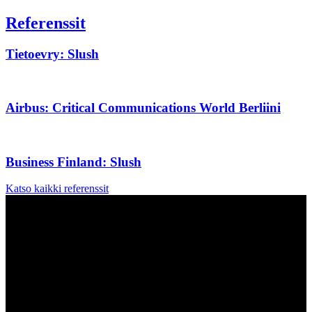
Referenssit
Tietoevry: Slush
Airbus: Critical Communications World Berliini
Business Finland: Slush
Katso kaikki referenssit
Palvelumme sisältää mm: