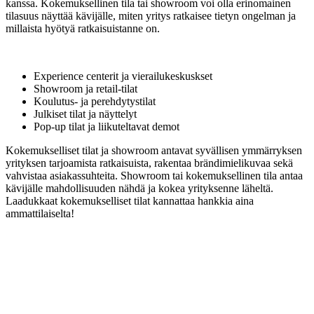
kanssa. Kokemuksellinen tila tai showroom voi olla erinomainen
tilasuus näyttää kävijälle, miten yritys ratkaisee tietyn ongelman ja
millaista hyötyä ratkaisuistanne on.
Experience centerit ja vierailukeskuskset
Showroom ja retail-tilat
Koulutus- ja perehdytystilat
Julkiset tilat ja näyttelyt
Pop-up tilat ja liikuteltavat demot
Kokemukselliset tilat ja showroom antavat syvällisen ymmärryksen
yrityksen tarjoamista ratkaisuista, rakentaa brändimielikuvaa sekä
vahvistaa asiakassuhteita. Showroom tai kokemuksellinen tila antaa
kävijälle mahdollisuuden nähdä ja kokea yrityksenne läheltä.
Laadukkaat kokemukselliset tilat kannattaa hankkia aina
ammattilaiselta!