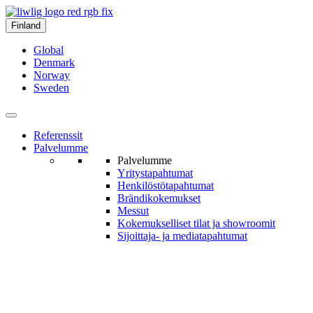
Finland
Global
Denmark
Norway
Sweden
Referenssit
Palvelumme
Palvelumme
Yritys­tapahtumat
Henkilöstö­tapahtumat
Brändi­kokemukset
Messut
Kokemukselliset tilat ja show­roomit
Sijoittaja- ja media­tapahtumat