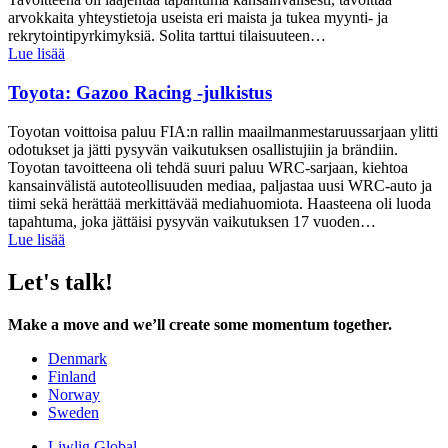
arvokkaita yhteystietoja useista eri maista ja tukea myynti- ja
rekrytointipyrkimyksiä. Solita tarttui tilaisuuteen…
Lue lisää
Toyota: Gazoo Racing -julkistus
Toyotan voittoisa paluu FIA:n rallin maailmanmestaruussarjaan ylitti
odotukset ja jätti pysyvän vaikutuksen osallistujiin ja brändiin.
Toyotan tavoitteena oli tehdä suuri paluu WRC-sarjaan, kiehtoa
kansainvälistä autoteollisuuden mediaa, paljastaa uusi WRC-auto ja
tiimi sekä herättää merkittävää mediahuomiota. Haasteena oli luoda
tapahtuma, joka jättäisi pysyvän vaikutuksen 17 vuoden…
Lue lisää
Let's talk!
Make a move and we’ll create some momentum together.
Denmark
Finland
Norway
Sweden
Liwlig Global