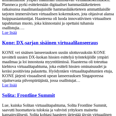
Planmeca pyrki esittelemään digitaaliset hammaslääketieteen
ratkaisunsa maailmanlaajuisille hammaslääketieteen ammattilaisille
tarjoten immersiivisen virtuaalisen kokemuksen, jota ohjasivat alansa
huippuasiantuntijat. Haasteena oli luoda innovatiivinen virtuaalisen
tapahtuman muoto, joka kiinnostaisi ja opettaisi tuhansia
osallistujia….
Lue lisää
Kone: DX-sarjan sisäinen virtuaalilanseeraus
KONE vei sisäisen lanseerauksen uusiin ulottuvuuksiin KONE
tavoitteli uusien DX-luokan hissien esittelyä työntekijöille ympäri
maailmaa ja loi innostusta myyntitiimissä. Haasteena oli toteuttaa
kiehtova virtuaalitapahtuma, joka esitteli hissien ominaisuudet ja
keräsi positiivista palautetta. Hyödyntäen virtuaalitapahtumien etuja,
KONE järjesti visuaalisesti upean lanseerauksen Singaporessa
sijaitsevasta pilvenpiirtäjästä, jossa osallistujat…
Lue lisää
Solita: Frontline Summit
Lue, kuinka Solitan virtuaalitapahtuma, Solita Frontline Summit,
saavutti huomattavia tuloksia ja vahvisti yrityksen mainetta
kansainvälisesti. Solita kohtasi haasteen järjestää täysin virtuaalinen