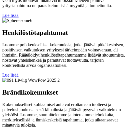
vaan myös tuottavat mitattavia tuloksia! Mieleen painuva
yritystapahtuma on paras keino lisätä myyntiä ja tunnettuutta.
Lue lisää
Henkilöstötapahtumat
Luomme poikkeuksellisia kokemuksia, jotka jättävät pitkäkestoisen,
positiivisen vaikutuksen yrityksesi tärkeimpään voimavaraan, eli
ihmisiin. Räätälöidyt henkilöstötapahtumamme lisäävät sitoutumista,
nostavat yhteishenkeä ja parantavat tuottavuutta, tarjoten
konkreettista arvoa organisaatiollesi.
Lue lisää
Brändikokemukset
Kokemukselliset kohtaamiset auttavat erottamaan tuotteesi ja
palvelusi joukosta sekä kilpailusta ja jättävät pysyvän vaikutelman
yleisöösi. Luomme, suunnittelemme ja toteutamme tehokkaita,
merkityksellisiä ja ihmiskeskeisiä tapahtumia, jotka aikaansaavat
mitattavia tuloksia.