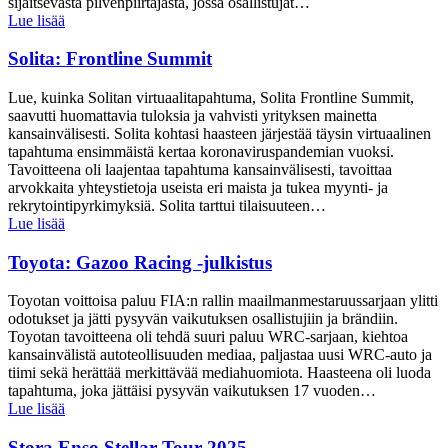
sijaitsevasta pilvenpiirtäjästä, jossa osallistujat…
Lue lisää
Solita: Frontline Summit
Lue, kuinka Solitan virtuaalitapahtuma, Solita Frontline Summit,
saavutti huomattavia tuloksia ja vahvisti yrityksen mainetta
kansainvälisesti. Solita kohtasi haasteen järjestää täysin virtuaalinen
tapahtuma ensimmäistä kertaa koronaviruspandemian vuoksi.
Tavoitteena oli laajentaa tapahtuma kansainvälisesti, tavoittaa
arvokkaita yhteystietoja useista eri maista ja tukea myynti- ja
rekrytointipyrkimyksiä. Solita tarttui tilaisuuteen…
Lue lisää
Toyota: Gazoo Racing -julkistus
Toyotan voittoisa paluu FIA:n rallin maailmanmestaruussarjaan ylitti
odotukset ja jätti pysyvän vaikutuksen osallistujiin ja brändiin.
Toyotan tavoitteena oli tehdä suuri paluu WRC-sarjaan, kiehtoa
kansainvälistä autoteollisuuden mediaa, paljastaa uusi WRC-auto ja
tiimi sekä herättää merkittävää mediahuomiota. Haasteena oli luoda
tapahtuma, joka jättäisi pysyvän vaikutuksen 17 vuoden…
Lue lisää
Stora Enso Stellar Tour 2025