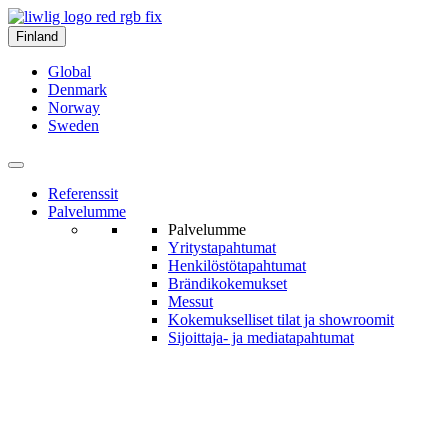
Finland
Global
Denmark
Norway
Sweden
Referenssit
Palvelumme
Palvelumme
Yritys­tapahtumat
Henkilöstö­tapahtumat
Brändi­kokemukset
Messut
Kokemukselliset tilat ja show­roomit
Sijoittaja- ja media­tapahtumat