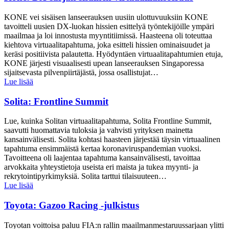
KONE vei sisäisen lanseerauksen uusiin ulottuvuuksiin KONE
tavoitteli uusien DX-luokan hissien esittelyä työntekijöille ympäri
maailmaa ja loi innostusta myyntitiimissä. Haasteena oli toteuttaa
kiehtova virtuaalitapahtuma, joka esitteli hissien ominaisuudet ja
keräsi positiivista palautetta. Hyödyntäen virtuaalitapahtumien etuja,
KONE järjesti visuaalisesti upean lanseerauksen Singaporessa
sijaitsevasta pilvenpiirtäjästä, jossa osallistujat…
Lue lisää
Solita: Frontline Summit
Lue, kuinka Solitan virtuaalitapahtuma, Solita Frontline Summit,
saavutti huomattavia tuloksia ja vahvisti yrityksen mainetta
kansainvälisesti. Solita kohtasi haasteen järjestää täysin virtuaalinen
tapahtuma ensimmäistä kertaa koronaviruspandemian vuoksi.
Tavoitteena oli laajentaa tapahtuma kansainvälisesti, tavoittaa
arvokkaita yhteystietoja useista eri maista ja tukea myynti- ja
rekrytointipyrkimyksiä. Solita tarttui tilaisuuteen…
Lue lisää
Toyota: Gazoo Racing -julkistus
Toyotan voittoisa paluu FIA:n rallin maailmanmestaruussarjaan ylitti