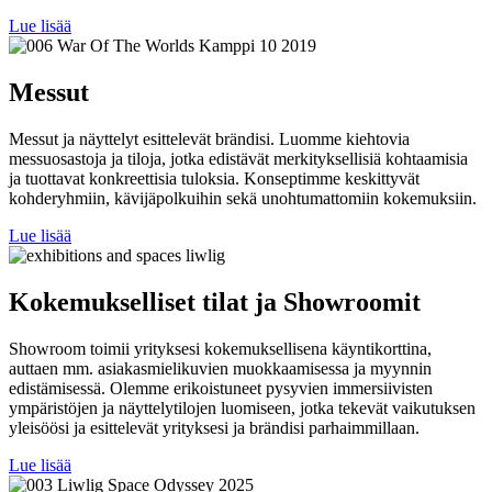
Lue lisää
Messut
Messut ja näyttelyt esittelevät brändisi. Luomme kiehtovia
messuosastoja ja tiloja, jotka edistävät merkityksellisiä kohtaamisia
ja tuottavat konkreettisia tuloksia. Konseptimme keskittyvät
kohderyhmiin, kävijäpolkuihin sekä unohtumattomiin kokemuksiin.
Lue lisää
Kokemukselliset tilat ja Showroomit
Showroom toimii yrityksesi kokemuksellisena käyntikorttina,
auttaen mm. asiakasmielikuvien muokkaamisessa ja myynnin
edistämisessä. Olemme erikoistuneet pysyvien immersiivisten
ympäristöjen ja näyttelytilojen luomiseen, jotka tekevät vaikutuksen
yleisöösi ja esittelevät yrityksesi ja brändisi parhaimmillaan.
Lue lisää