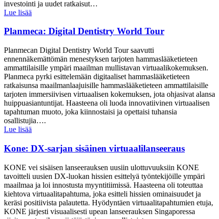
investointi ja uudet ratkaisut…
Lue lisää
Planmeca: Digital Dentistry World Tour
Planmecan Digital Dentistry World Tour saavutti
ennennäkemättömän menestyksen tarjoten hammaslääketieteen
ammattilaisille ympäri maailman mullistavan virtuaalikokemuksen.
Planmeca pyrki esittelemään digitaaliset hammaslääketieteen
ratkaisunsa maailmanlaajuisille hammaslääketieteen ammattilaisille
tarjoten immersiivisen virtuaalisen kokemuksen, jota ohjasivat alansa
huippuasiantuntijat. Haasteena oli luoda innovatiivinen virtuaalisen
tapahtuman muoto, joka kiinnostaisi ja opettaisi tuhansia
osallistujia….
Lue lisää
Kone: DX-sarjan sisäinen virtuaalilanseeraus
KONE vei sisäisen lanseerauksen uusiin ulottuvuuksiin KONE
tavoitteli uusien DX-luokan hissien esittelyä työntekijöille ympäri
maailmaa ja loi innostusta myyntitiimissä. Haasteena oli toteuttaa
kiehtova virtuaalitapahtuma, joka esitteli hissien ominaisuudet ja
keräsi positiivista palautetta. Hyödyntäen virtuaalitapahtumien etuja,
KONE järjesti visuaalisesti upean lanseerauksen Singaporessa