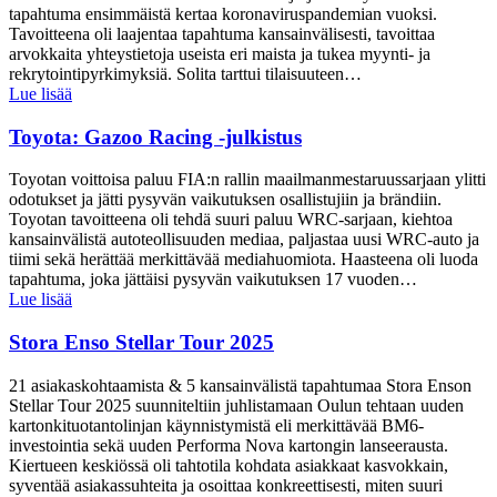
tapahtuma ensimmäistä kertaa koronaviruspandemian vuoksi.
Tavoitteena oli laajentaa tapahtuma kansainvälisesti, tavoittaa
arvokkaita yhteystietoja useista eri maista ja tukea myynti- ja
rekrytointipyrkimyksiä. Solita tarttui tilaisuuteen…
Lue lisää
Toyota: Gazoo Racing -julkistus
Toyotan voittoisa paluu FIA:n rallin maailmanmestaruussarjaan ylitti
odotukset ja jätti pysyvän vaikutuksen osallistujiin ja brändiin.
Toyotan tavoitteena oli tehdä suuri paluu WRC-sarjaan, kiehtoa
kansainvälistä autoteollisuuden mediaa, paljastaa uusi WRC-auto ja
tiimi sekä herättää merkittävää mediahuomiota. Haasteena oli luoda
tapahtuma, joka jättäisi pysyvän vaikutuksen 17 vuoden…
Lue lisää
Stora Enso Stellar Tour 2025
21 asiakaskohtaamista & 5 kansainvälistä tapahtumaa Stora Enson
Stellar Tour 2025 suunniteltiin juhlistamaan Oulun tehtaan uuden
kartonkituotantolinjan käynnistymistä eli merkittävää BM6-
investointia sekä uuden Performa Nova kartongin lanseerausta.
Kiertueen keskiössä oli tahtotila kohdata asiakkaat kasvokkain,
syventää asiakassuhteita ja osoittaa konkreettisesti, miten suuri