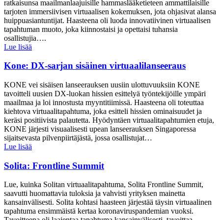
ratkaisunsa maailmanlaajuisille hammaslääketieteen ammattilaisille
tarjoten immersiivisen virtuaalisen kokemuksen, jota ohjasivat alansa
huippuasiantuntijat. Haasteena oli luoda innovatiivinen virtuaalisen
tapahtuman muoto, joka kiinnostaisi ja opettaisi tuhansia
osallistujia….
Lue lisää
Kone: DX-sarjan sisäinen virtuaalilanseeraus
KONE vei sisäisen lanseerauksen uusiin ulottuvuuksiin KONE
tavoitteli uusien DX-luokan hissien esittelyä työntekijöille ympäri
maailmaa ja loi innostusta myyntitiimissä. Haasteena oli toteuttaa
kiehtova virtuaalitapahtuma, joka esitteli hissien ominaisuudet ja
keräsi positiivista palautetta. Hyödyntäen virtuaalitapahtumien etuja,
KONE järjesti visuaalisesti upean lanseerauksen Singaporessa
sijaitsevasta pilvenpiirtäjästä, jossa osallistujat…
Lue lisää
Solita: Frontline Summit
Lue, kuinka Solitan virtuaalitapahtuma, Solita Frontline Summit,
saavutti huomattavia tuloksia ja vahvisti yrityksen mainetta
kansainvälisesti. Solita kohtasi haasteen järjestää täysin virtuaalinen
tapahtuma ensimmäistä kertaa koronaviruspandemian vuoksi.
Tavoitteena oli laajentaa tapahtuma kansainvälisesti, tavoittaa