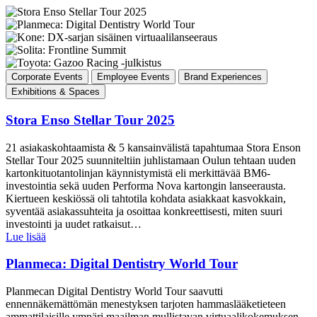
Corporate Events
Employee Events
Brand Experiences
Exhibitions & Spaces
Stora Enso Stellar Tour 2025
21 asiakaskohtaamista & 5 kansainvälistä tapahtumaa Stora Enson
Stellar Tour 2025 suunniteltiin juhlistamaan Oulun tehtaan uuden
kartonkituotantolinjan käynnistymistä eli merkittävää BM6-
investointia sekä uuden Performa Nova kartongin lanseerausta.
Kiertueen keskiössä oli tahtotila kohdata asiakkaat kasvokkain,
syventää asiakassuhteita ja osoittaa konkreettisesti, miten suuri
investointi ja uudet ratkaisut…
Lue lisää
Planmeca: Digital Dentistry World Tour
Planmecan Digital Dentistry World Tour saavutti
ennennäkemättömän menestyksen tarjoten hammaslääketieteen
ammattilaisille ympäri maailman mullistavan virtuaalikokemuksen.