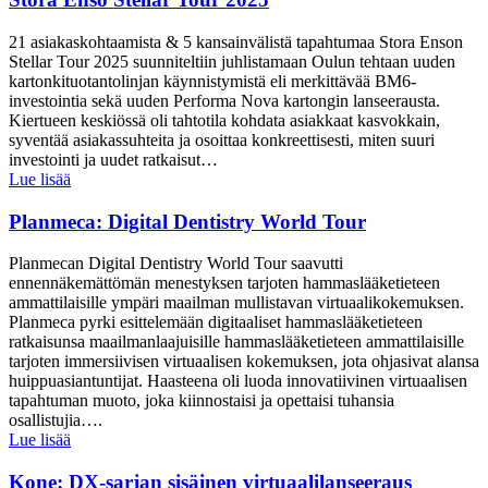
21 asiakaskohtaamista & 5 kansainvälistä tapahtumaa Stora Enson
Stellar Tour 2025 suunniteltiin juhlistamaan Oulun tehtaan uuden
kartonkituotantolinjan käynnistymistä eli merkittävää BM6-
investointia sekä uuden Performa Nova kartongin lanseerausta.
Kiertueen keskiössä oli tahtotila kohdata asiakkaat kasvokkain,
syventää asiakassuhteita ja osoittaa konkreettisesti, miten suuri
investointi ja uudet ratkaisut…
Lue lisää
Planmeca: Digital Dentistry World Tour
Planmecan Digital Dentistry World Tour saavutti
ennennäkemättömän menestyksen tarjoten hammaslääketieteen
ammattilaisille ympäri maailman mullistavan virtuaalikokemuksen.
Planmeca pyrki esittelemään digitaaliset hammaslääketieteen
ratkaisunsa maailmanlaajuisille hammaslääketieteen ammattilaisille
tarjoten immersiivisen virtuaalisen kokemuksen, jota ohjasivat alansa
huippuasiantuntijat. Haasteena oli luoda innovatiivinen virtuaalisen
tapahtuman muoto, joka kiinnostaisi ja opettaisi tuhansia
osallistujia….
Lue lisää
Kone: DX-sarjan sisäinen virtuaalilanseeraus