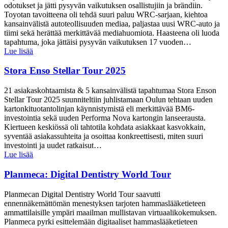
odotukset ja jätti pysyvän vaikutuksen osallistujiin ja brändiin.
Toyotan tavoitteena oli tehdä suuri paluu WRC-sarjaan, kiehtoa
kansainvälistä autoteollisuuden mediaa, paljastaa uusi WRC-auto ja
tiimi sekä herättää merkittävää mediahuomiota. Haasteena oli luoda
tapahtuma, joka jättäisi pysyvän vaikutuksen 17 vuoden…
Lue lisää
Stora Enso Stellar Tour 2025
21 asiakaskohtaamista & 5 kansainvälistä tapahtumaa Stora Enson
Stellar Tour 2025 suunniteltiin juhlistamaan Oulun tehtaan uuden
kartonkituotantolinjan käynnistymistä eli merkittävää BM6-
investointia sekä uuden Performa Nova kartongin lanseerausta.
Kiertueen keskiössä oli tahtotila kohdata asiakkaat kasvokkain,
syventää asiakassuhteita ja osoittaa konkreettisesti, miten suuri
investointi ja uudet ratkaisut…
Lue lisää
Planmeca: Digital Dentistry World Tour
Planmecan Digital Dentistry World Tour saavutti
ennennäkemättömän menestyksen tarjoten hammaslääketieteen
ammattilaisille ympäri maailman mullistavan virtuaalikokemuksen.
Planmeca pyrki esittelemään digitaaliset hammaslääketieteen