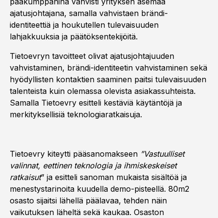
pääkumppanina vahvisti yrityksen asemaa
ajatusjohtajana, samalla vahvistaen brändi-
identiteettiä ja houkutellen tulevaisuuden
lahjakkuuksia ja päätöksentekijöitä.
Tietoevryn tavoitteet olivat ajatusjohtajuuden
vahvistaminen, brändi-identiteetin vahvistaminen sekä
hyödyllisten kontaktien saaminen paitsi tulevaisuuden
talenteista kuin olemassa olevista asiakassuhteista.
Samalla Tietoevry esitteli kestäviä käytäntöjä ja
merkityksellisiä teknologiaratkaisuja.
Tietoevry kiteytti pääsanomakseen
”Vastuulliset
valinnat, eettinen teknologia ja ihmiskeskeiset
ratkaisut
” ja esitteli sanoman mukaista sisältöä ja
menestystarinoita kuudella demo-pisteellä. 80m2
osasto sijaitsi lähellä päälavaa, tehden näin
vaikutuksen läheltä sekä kaukaa. Osaston