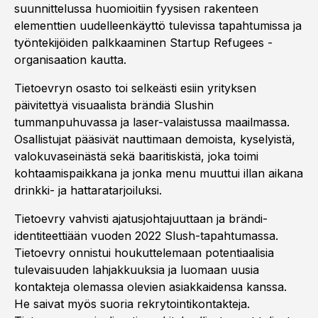
suunnittelussa huomioitiin fyysisen rakenteen
elementtien uudelleenkäyttö tulevissa tapahtumissa ja
työntekijöiden palkkaaminen Startup Refugees -
organisaation kautta.
Tietoevryn osasto toi selkeästi esiin yrityksen
päivitettyä visuaalista brändiä Slushin
tummanpuhuvassa ja laser-valaistussa maailmassa.
Osallistujat pääsivät nauttimaan demoista, kyselyistä,
valokuvaseinästä sekä baaritiskistä, joka toimi
kohtaamispaikkana ja jonka menu muuttui illan aikana
drinkki- ja hattaratarjoiluksi.
Tietoevry vahvisti ajatusjohtajuuttaan ja brändi-
identiteettiään vuoden 2022 Slush-tapahtumassa.
Tietoevry onnistui houkuttelemaan potentiaalisia
tulevaisuuden lahjakkuuksia ja luomaan uusia
kontakteja olemassa olevien asiakkaidensa kanssa.
He saivat myös suoria rekrytointikontakteja.