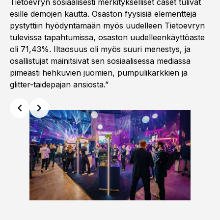
Tietoevryn sosiaalisesti merkitykselliset caset tulivat
esille demojen kautta. Osaston fyysisiä elementtejä
pystyttiin hyödyntämään myös uudelleen Tietoevryn
tulevissa tapahtumissa, osaston uudelleenkäyttöaste
oli 71,43%. Iltaosuus oli myös suuri menestys, ja
osallistujat mainitsivat sen sosiaalisessa mediassa
pimeästi hehkuvien juomien, pumpulikarkkien ja
glitter-taidepajan ansiosta.”