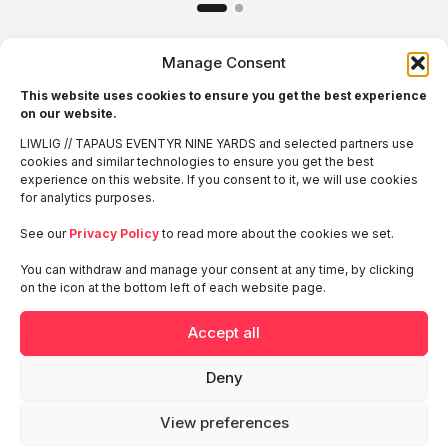
Manage Consent
Ota yhteyttä
This website uses cookies to ensure you get the best experience
on our website.
Hannu Huttunen
LIWLIG // TAPAUS EVENTYR NINE YARDS and selected partners use
Business Director, New Business
cookies and similar technologies to ensure you get the best
hannu.huttunen@liwlig.fi
experience on this website. If you consent to it, we will use cookies
+358500482454
for analytics purposes.
See our
Privacy Policy
to read more about the cookies we set.
You can withdraw and manage your consent at any time, by clicking
on the icon at the bottom left of each website page.
Accept all
Deny
View preferences