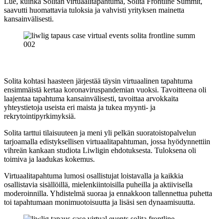
Lue, kuinka Solitan virtuaalitapahtuma, Solita Frontline Summit,
saavutti huomattavia tuloksia ja vahvisti yrityksen mainetta
kansainvälisesti.
Solita kohtasi haasteen järjestää täysin virtuaalinen tapahtuma
ensimmäistä kertaa koronaviruspandemian vuoksi. Tavoitteena oli
laajentaa tapahtuma kansainvälisesti, tavoittaa arvokkaita
yhteystietoja useista eri maista ja tukea myynti- ja
rekrytointipyrkimyksiä.
Solita tarttui tilaisuuteen ja meni yli pelkän suoratoistopalvelun
tarjoamalla edistyksellisen virtuaalitapahtuman, jossa hyödynnettiin
vihreän kankaan studiota Liwligin ehdotuksesta. Tuloksena oli
toimiva ja laadukas kokemus.
Virtuaalitapahtuma lumosi osallistujat loistavalla ja kaikkia
osallistavia sisällöillä, mielenkiintoisilla puheilla ja aktiivisella
moderoinnilla. Yhdistelmä suoraa ja ennakkoon tallennettua puhetta
toi tapahtumaan monimuotoisuutta ja lisäsi sen dynaamisuutta.