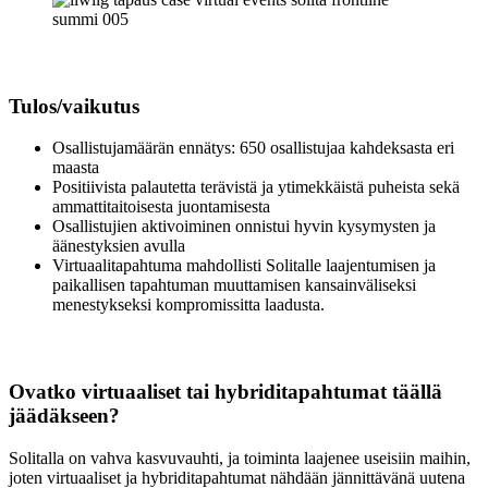
Tulos/vaikutus
Osallistujamäärän ennätys: 650 osallistujaa kahdeksasta eri
maasta
Positiivista palautetta terävistä ja ytimekkäistä puheista sekä
ammattitaitoisesta juontamisesta
Osallistujien aktivoiminen onnistui hyvin kysymysten ja
äänestyksien avulla
Virtuaalitapahtuma mahdollisti Solitalle laajentumisen ja
paikallisen tapahtuman muuttamisen kansainväliseksi
menestykseksi kompromissitta laadusta.
Ovatko virtuaaliset tai hybriditapahtumat täällä
jäädäkseen?
Solitalla on vahva kasvuvauhti, ja toiminta laajenee useisiin maihin,
joten virtuaaliset ja hybriditapahtumat nähdään jännittävänä uutena