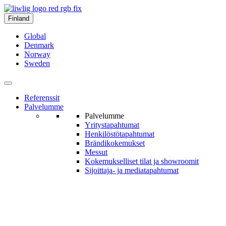
Finland
Global
Denmark
Norway
Sweden
Referenssit
Palvelumme
Palvelumme
Yritys­tapahtumat
Henkilöstö­tapahtumat
Brändi­kokemukset
Messut
Kokemukselliset tilat ja show­roomit
Sijoittaja- ja media­tapahtumat