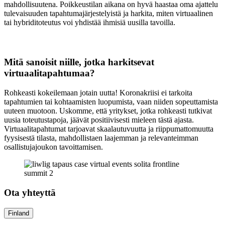
mahdollisuutena. Poikkeustilan aikana on hyvä haastaa oma ajattelu
tulevaisuuden tapahtumajärjestelyistä ja harkita, miten virtuaalinen
tai hybriditoteutus voi yhdistää ihmisiä uusilla tavoilla.
Mitä sanoisit niille, jotka harkitsevat
virtuaalitapahtumaa?
Rohkeasti kokeilemaan jotain uutta! Koronakriisi ei tarkoita
tapahtumien tai kohtaamisten luopumista, vaan niiden sopeuttamista
uuteen muotoon. Uskomme, että yritykset, jotka rohkeasti tutkivat
uusia toteutustapoja, jäävät positiivisesti mieleen tästä ajasta.
Virtuaalitapahtumat tarjoavat skaalautuvuutta ja riippumattomuutta
fyysisestä tilasta, mahdollistaen laajemman ja relevanteimman
osallistujajoukon tavoittamisen.
Ota yhteyttä
Finland