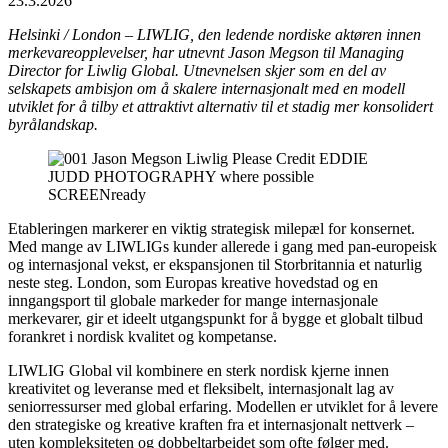
23.3.2026
Helsinki / London – LIWLIG, den ledende nordiske aktøren innen
merkevareopplevelser, har utnevnt Jason Megson til Managing
Director for Liwlig Global. Utnevnelsen skjer som en del av
selskapets ambisjon om å skalere internasjonalt med en modell
utviklet for å tilby et attraktivt alternativ til et stadig mer konsolidert
byrålandskap.
Etableringen markerer en viktig strategisk milepæl for konsernet.
Med mange av LIWLIGs kunder allerede i gang med pan-europeisk
og internasjonal vekst, er ekspansjonen til Storbritannia et naturlig
neste steg. London, som Europas kreative hovedstad og en
inngangsport til globale markeder for mange internasjonale
merkevarer, gir et ideelt utgangspunkt for å bygge et globalt tilbud
forankret i nordisk kvalitet og kompetanse.
LIWLIG Global vil kombinere en sterk nordisk kjerne innen
kreativitet og leveranse med et fleksibelt, internasjonalt lag av
seniorressurser med global erfaring. Modellen er utviklet for å levere
den strategiske og kreative kraften fra et internasjonalt nettverk –
uten kompleksiteten og dobbeltarbeidet som ofte følger med.