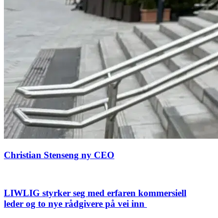
Christian Stenseng ny CEO
LIWLIG styrker seg med erfaren kommersiell
leder og to nye rådgivere på vei inn