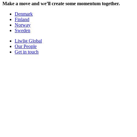
Make a move and we’ll create some momentum together.
Denmark
Finland
Norway
Sweden
Liwlig Global
Our People
Get in touch