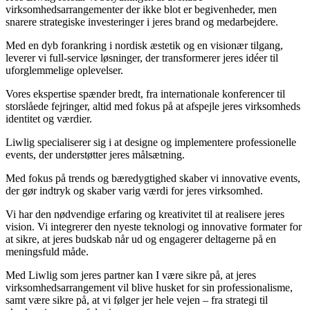
virksomhedsarrangementer der ikke blot er begivenheder, men
snarere strategiske investeringer i jeres brand og medarbejdere.
Med en dyb forankring i nordisk æstetik og en visionær tilgang,
leverer vi full-service løsninger, der transformerer jeres idéer til
uforglemmelige oplevelser.
Vores ekspertise spænder bredt, fra internationale konferencer til
storslåede fejringer, altid med fokus på at afspejle jeres virksomheds
identitet og værdier.
Liwlig specialiserer sig i at designe og implementere professionelle
events, der understøtter jeres målsætning.
Med fokus på trends og bæredygtighed skaber vi innovative events,
der gør indtryk og skaber varig værdi for jeres virksomhed.
Vi har den nødvendige erfaring og kreativitet til at realisere jeres
vision. Vi integrerer den nyeste teknologi og innovative formater for
at sikre, at jeres budskab når ud og engagerer deltagerne på en
meningsfuld måde.
Med Liwlig som jeres partner kan I være sikre på, at jeres
virksomhedsarrangement vil blive husket for sin professionalisme,
samt være sikre på, at vi følger jer hele vejen – fra strategi til