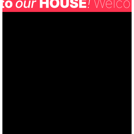
Hvilke arrangementer hjælper vi med?
Hvordan afspejler eventet jeres brand?
Hvad er full-service hos Liwlig?
Liwlig tilbyder full-service planlægning og eksekvering af en
bred vifte af virksomhedsarrangementer, herunder konferencer,
seminarer, kick-offs, jubilæer, gallaer, produktlanceringer,
teambuilding-events og meget mere.
Vi skræddersyr hvert arrangement til jeres specifikke behov og
mål.
Vi starter altid med en grundig dialog for at forstå jeres
virksomheds kultur, værdier og brandidentitet.