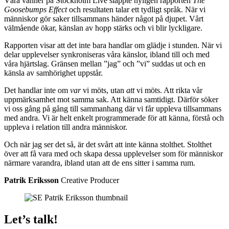
Våra vänner på Stockholm Live släppte nyligen rapporten
The
Goosebumps Effect
och resultaten talar ett tydligt språk. När vi
människor gör saker tillsammans händer något på djupet. Vårt
välmående ökar, känslan av hopp stärks och vi blir lyckligare.
Rapporten visar att det inte bara handlar om glädje i stunden. När vi
delar upplevelser synkroniseras våra känslor, ibland till och med
våra hjärtslag. Gränsen mellan ”jag” och ”vi” suddas ut och en
känsla av samhörighet uppstår.
Det handlar inte om
var
vi möts, utan
att
vi möts. Att rikta vår
uppmärksamhet mot samma sak. Att känna samtidigt. Därför söker
vi oss gång på gång till sammanhang där vi får uppleva tillsammans
med andra. Vi är helt enkelt programmerade för att känna, förstå och
uppleva i relation till andra människor.
Och när jag ser det så, är det svårt att inte känna stolthet. Stolthet
över att få vara med och skapa dessa upplevelser som för människor
närmare varandra, ibland utan att de ens sitter i samma rum.
Patrik Eriksson
Creative Producer
Let’s talk!