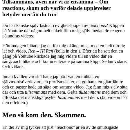
Tillsammans, även när vi är ensamma – Om
reactions, skam och varför delade upplevelser
betyder mer än du tror
Du har kanske själv fastnat i evighetsloopen av
reactions
? Klippen
på Youtube där någon helt enkelt filmar sig själv medan de reagerar
på andras videos.
Häromdagen hittade jag en för mig okänd artist, med en helt otrolig
låt och video,
Ren – Hi Ren
(kolla in den!). Efter att ha sett den en
gång på Youtube klickade jag mig vidare till en video där en
sångcoach tittade och kommenterade på samma klipp. Sedan vidare.
Och vidare.
Innan kvällen var slut hade jag hört vad en militär, en
självmordsöverlevare, en proffsmusiker, en gothare, en gitarrlärare
och en pastor hade att säga om samma video. Jag fann mig själv sitta
där och titta
tillsammans
med dem. Gråta
tillsammans
med dem och
utforska det mänskliga psyket
tillsammans
med dem. (Ja, videon har
den effekten.)
Men så kom den. Skammen.
En del av mig tycker att just “reactions” är en av de smutsigaste