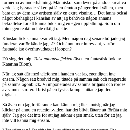
formerna av underhållning. Människor som lever på andras kreativa
verk. Jag lyssnade säkert på låten femton gånger den kvällen, men
bara en av dem gav artisten själv en extra visning… Det fanns också
något obehagligt i känslan av att jag behövde någon annans
bekräftelse för att kunna bilda mig en egen uppfattning. Som om
min egen reaktion inte riktigt räckte.
Känslan fick stanna kvar ett tag. Men någon dag senare började jag
fundera: varför kände jag så? Och ännu mer intressant, varför
fastnade jag överhuvudtaget i loopen?
Då slog det mig.
Tillsammans‑effekten
(även en fantastisk bok av
Katarina Blom).
När jag satt där med telefonen i handen var jag egentligen inte
ensam. Någon satt bredvid mig, tittade på samma sak och reagerade
på samma ögonblick. Vi imponerades av samma briljans och rördes
av samma strofer. I brist på en fysisk kompis hittade jag flera
digitala.
Så även om jag fortfarande kan känna mig lite smutsig när jag
klickar på ännu en reaction-video, har det blivit lättare att förlåta mig
själv. Jag gör det inte för att jag saknar egen smak, utan för att jag
inte vill känna mig ensam.