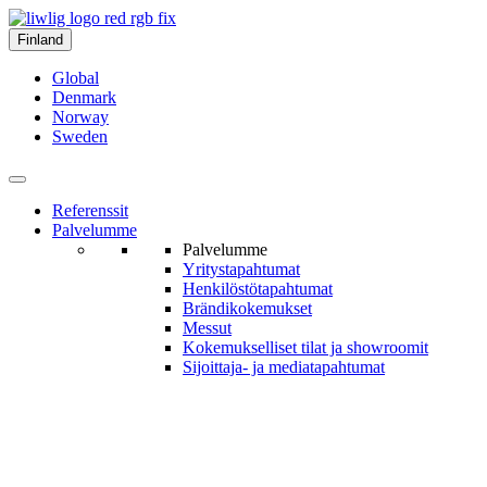
Finland
Global
Denmark
Norway
Sweden
Referenssit
Palvelumme
Palvelumme
Yritys­tapahtumat
Henkilöstö­tapahtumat
Brändi­kokemukset
Messut
Kokemukselliset tilat ja show­roomit
Sijoittaja- ja media­tapahtumat