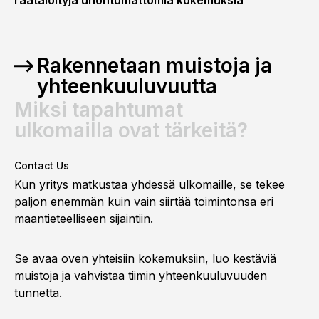
räätälöityjä unohtumattomia kokemuksia
Rakennetaan muistoja ja
yhteenkuuluvuutta
Miksi tapahtumat
ulkomailla ovat tärkeitä?
Contact Us
Kun yritys matkustaa yhdessä ulkomaille, se tekee
paljon enemmän kuin vain siirtää toimintonsa eri
maantieteelliseen sijaintiin.
Se avaa oven yhteisiin kokemuksiin, luo kestäviä
muistoja ja vahvistaa tiimin yhteenkuuluvuuden
tunnetta.