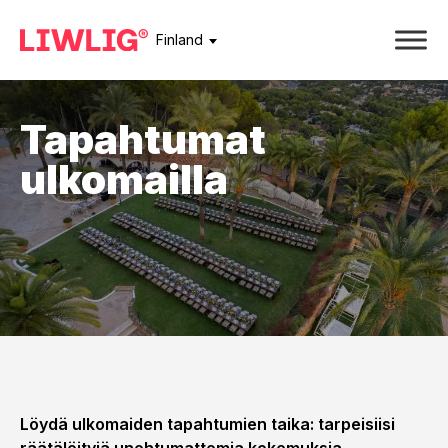
Finland
Tapahtumat
ulkomailla
Löydä ulkomaiden tapahtumien taika: tarpeisiisi