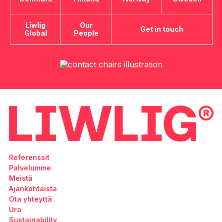
Liwlig
Our
Get in touch
Global
People
Referenssit
Palvelumme
Meistä
Ajankohtaista
Ota yhteyttä
Ura
Sustainability