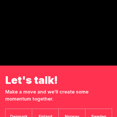
Business Director, New Business
+358 50 048 2454
hannu.huttunen@liwlig.fi
Tapahtumat ulkomailla ovat enemmän kuin vain
matkoja; ne ovat tilaisuuksia kasvattaa ja kehittää
yritystäsi.
Let's talk!
Make a move and we’ll create some
momentum together.
Denmark
Finland
Norway
Sweden