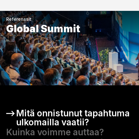
Referenssit
Global Summit
Mitä onnistunut tapahtuma
ulkomailla vaatii?
Kuinka voimme auttaa?