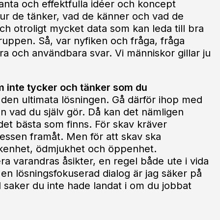
anta och effektfulla idéer och koncept
 hur de tänker, vad de känner och vad de
 otroligt mycket data som kan leda till bra
ruppen. Så, var nyfiken och fråga, fråga
a och användbara svar. Vi människor gillar ju
 inte tycker och tänker som du
lan den ultimata lösningen. Gå därför ihop med
 vad du själv gör. Då kan det nämligen
det bästa som finns. För skav kräver
cessen framåt. Men för att skav ska
fikenhet, ödmjukhet och öppenhet.
ra varandras åsikter, en regel både ute i vida
 en lösningsfokuserad dialog är jag säker på
 saker du inte hade landat i om du jobbat