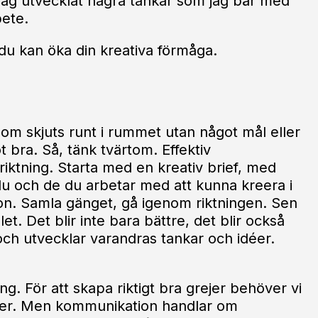
ag utvecklat några tankar som jag bär med
bete.
 du kan öka din kreativa förmåga.
som skjuts runt i rummet utan något mål eller
ot bra. Så, tänk tvärtom. Effektiv
riktning. Starta med en kreativ brief, med
 du och de du arbetar med att kunna kreera i
on. Samla gänget, gå igenom riktningen. Sen
t. Det blir inte bara bättre, det blir också
och utvecklar varandras tankar och idéer.
ing. För att skapa riktigt bra grejer behöver vi
eter. Men kommunikation handlar om