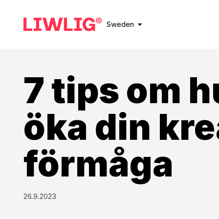
Sweden
7 tips om h
öka din kre
förmåga
26.9.2023