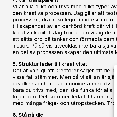
Vi är alla olika och trivs med olika typer a
den kreativa processen. Jag gillar att test
processen, dra in kollegor i mötesrum för 
till skapandet av en oerhörd kraft där vi
kreativa kapital. Jag tror att en viktig del
att sätta ord på tankar och förmedla dem
instick. På så vis utvecklas inte bara själv
en del av processen skapar den ultimata 
5. Struktur leder till kreativitet
Det är vanligt att kreatörer säger att de j
vissa fall stämmer. Men då vi sällan är själ
deadlines och att kommunicera med övriga 
bara du trivs med, den ska funka för alla inv
följer den. Det kommer leda till harmoni, h
med många fråge- och utropstecken. Tro 
6. Stå på dig