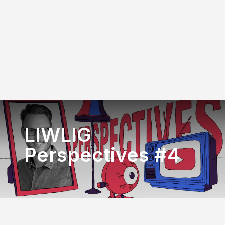
LIWLIG
Perspectives #4