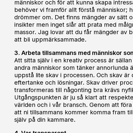
människor och för att kunna skapa intress
behöver vi framför allt förstå människor;
drömmer om. Det finns mängder av sätt och
insikter men inget slår att prata med målg
massor. Jag lovar att du får mängder av br
att bli uppmärksammade.
3. Arbeta tillsammans med människor som
Att sitta själv i en kreativ process är säl
andra människor som tänker annorlunda än
uppstå lite skav i processen. Och skav är 
eftertanke och lösningar. Skav driver pro
transformeras till någonting bra krävs ny
Utgångspunkten är ju så klart att respekte
världen och i vår bransch. Genom att föra
att ni tillsammans kommer komma fram till
själv på din kammare.
4. Var transparent