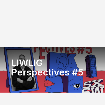
LIWLIG
Perspectives #5