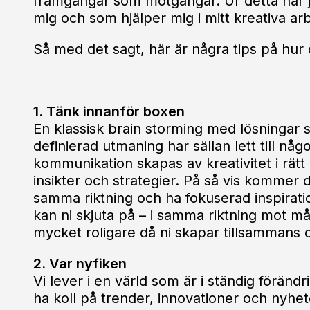
framgångar som motgångar. Ur detta har j
mig och som hjälper mig i mitt kreativa ar
Så med det sagt, här är några tips på hur
1. Tänk innanför boxen
En klassisk brain storming med lösningar 
definierad utmaning har sällan lett till någ
kommunikation skapas av kreativitet i rätt 
insikter och strategier. På så vis kommer
samma riktning och ha fokuserad inspirati
kan ni skjuta på – i samma riktning mot måle
mycket roligare då ni skapar tillsammans 
2. Var nyfiken
Vi lever i en värld som är i ständig förändr
ha koll på trender, innovationer och nyh