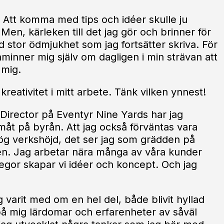
 Att komma med tips och idéer skulle ju
Men, kärleken till det jag gör och brinner för
d stor ödmjukhet som jag fortsätter skriva. För
åminner mig själv om dagligen i min strävan att
 mig.
kreativitet i mitt arbete. Tänk vilken ynnest!
 Director på Eventyr Nine Yards har jag
måt på byrån. Att jag också förväntas vara
 hög verkshöjd, det ser jag som grädden på
fen. Jag arbetar nära många av våra kunder
egor skapar vi idéer och koncept. Och jag
 varit med om en hel del, både blivit hyllad
på mig lärdomar och erfarenheter av såväl