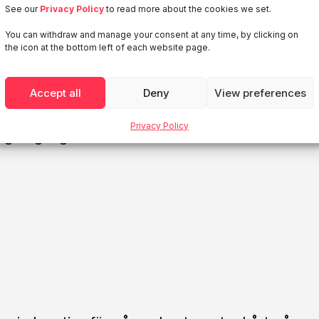
 otryggt i början. När det gäller den kreativa
See our
Privacy Policy
to read more about the cookies we set.
där vi får ”mothugg” på våra tankar och idéer.
You can withdraw and manage your consent at any time, by clicking on
ra tankar och idéer, snarare att människor som
the icon at the bottom left of each website page.
ed den. Här gäller det att ibland våga stå på
tt våga tro på sin idé. Det finns ingen bättre
Accept all
Deny
View preferences
dé som i slutändan visar sig vara succé. Det
är man fightats för en idé som visade sig vara
Privacy Policy
 någon gång också.