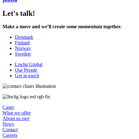
Let's talk!
Make a move and we’ll create some momentum together.
Denmark
Finland
Norway
Sweden
Liwlig Global
Our People
Get in touch
Cases
What we offer
About us swe
News
Contact
Careers