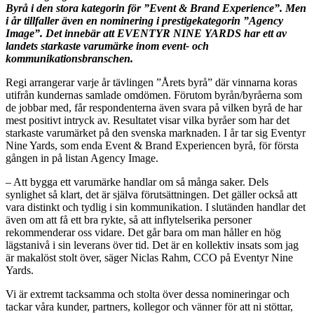
Byrå i den stora kategorin för ”Event & Brand Experience”. Men
i år tillfaller även en nominering i prestigekategorin ”Agency
Image”. Det innebär att EVENTYR NINE YARDS har ett av
landets starkaste varumärke inom event- och
kommunikationsbranschen.
Regi arrangerar varje år tävlingen ”Årets byrå” där vinnarna koras
utifrån kundernas samlade omdömen. Förutom byrån/byråerna som
de jobbar med, får respondenterna även svara på vilken byrå de har
mest positivt intryck av. Resultatet visar vilka byråer som har det
starkaste varumärket på den svenska marknaden. I år tar sig Eventyr
Nine Yards, som enda Event & Brand Experiencen byrå, för första
gången in på listan Agency Image.
– Att bygga ett varumärke handlar om så många saker. Dels
synlighet så klart, det är själva förutsättningen. Det gäller också att
vara distinkt och tydlig i sin kommunikation. I slutänden handlar det
även om att få ett bra rykte, så att inflytelserika personer
rekommenderar oss vidare. Det går bara om man håller en hög
lägstanivå i sin leverans över tid. Det är en kollektiv insats som jag
är makalöst stolt över, säger Niclas Rahm, CCO på Eventyr Nine
Yards.
Vi är extremt tacksamma och stolta över dessa nomineringar och
tackar våra kunder, partners, kollegor och vänner för att ni stöttar,