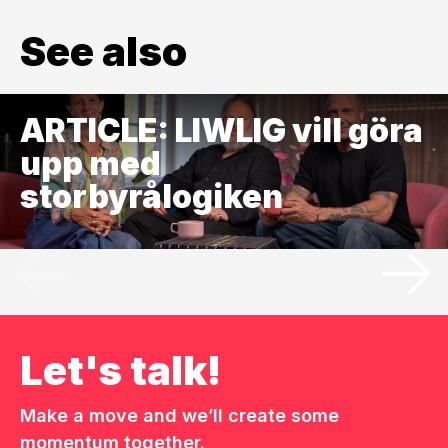
See also
ARTICLE: LIWLIG vill göra
upp med
storbyrålogiken
Let's talk!
Make a move and we’ll create some
momentum together.