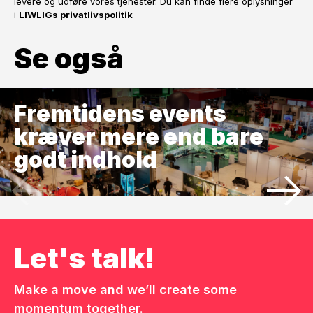
levere og udføre vores tjenester. Du kan finde flere oplysninger
i
LIWLIGs privatlivspolitik
Se også
Fremtidens events
kræver mere end bare
godt indhold
Let's talk!
Make a move and we’ll create some
momentum together.