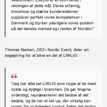
velkommen i LIWLIG er et stort skridt i
retningen af dette mål. Deres erfaring,
knowhow og stærke kunderelationer
supplerer perfekt vores kompetencer i
Danmark og styrker yderligere vores position
på det danske marked og i resten af Norden.”
Thomas Nielsen, CEO i Nordic Event, deler sin
begejstring for at blive en del af LIWLIG:
”Jeg har altid set LIWLIG som nogle af de mest
solide og dygtige i branchen. De gør tingene
ordentligt, repræsenterer det bedste af det
bedste, og de har et set-up, der virkelig kan
noget. Da muligheden opstod, føltes det derfor