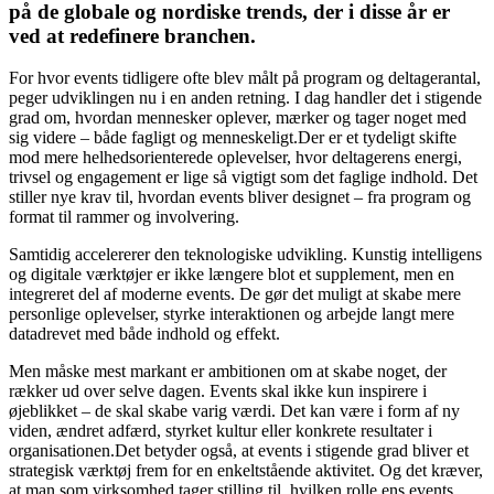
på de globale og nordiske trends, der i disse år er
ved at redefinere branchen.
For hvor events tidligere ofte blev målt på program og deltagerantal,
peger udviklingen nu i en anden retning. I dag handler det i stigende
grad om, hvordan mennesker oplever, mærker og tager noget med
sig videre – både fagligt og menneskeligt.Der er et tydeligt skifte
mod mere helhedsorienterede oplevelser, hvor deltagerens energi,
trivsel og engagement er lige så vigtigt som det faglige indhold. Det
stiller nye krav til, hvordan events bliver designet – fra program og
format til rammer og involvering.
Samtidig accelererer den teknologiske udvikling. Kunstig intelligens
og digitale værktøjer er ikke længere blot et supplement, men en
integreret del af moderne events. De gør det muligt at skabe mere
personlige oplevelser, styrke interaktionen og arbejde langt mere
datadrevet med både indhold og effekt.
Men måske mest markant er ambitionen om at skabe noget, der
rækker ud over selve dagen. Events skal ikke kun inspirere i
øjeblikket – de skal skabe varig værdi. Det kan være i form af ny
viden, ændret adfærd, styrket kultur eller konkrete resultater i
organisationen.Det betyder også, at events i stigende grad bliver et
strategisk værktøj frem for en enkeltstående aktivitet. Og det kræver,
at man som virksomhed tager stilling til, hvilken rolle ens events