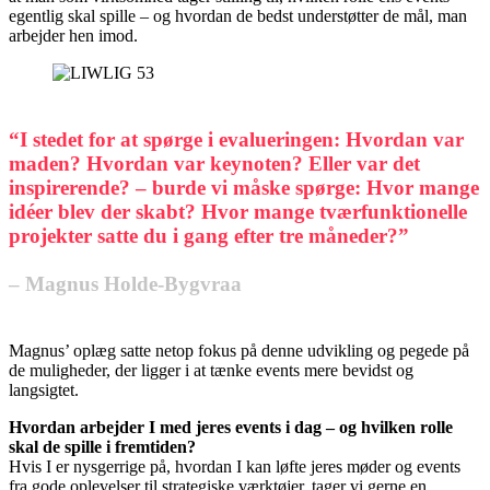
egentlig skal spille – og hvordan de bedst understøtter de mål, man
arbejder hen imod.
“I stedet for at spørge i evalueringen: Hvordan var
maden? Hvordan var keynoten? Eller var det
inspirerende? – burde vi måske spørge: Hvor mange
idéer blev der skabt? Hvor mange tværfunktionelle
projekter satte du i gang efter tre måneder?”
– Magnus Holde-Bygvraa
Magnus’ oplæg satte netop fokus på denne udvikling og pegede på
de muligheder, der ligger i at tænke events mere bevidst og
langsigtet.
Hvordan arbejder I med jeres events i dag – og hvilken rolle
skal de spille i fremtiden?
Hvis I er nysgerrige på, hvordan I kan løfte jeres møder og events
fra gode oplevelser til strategiske værktøjer, tager vi gerne en