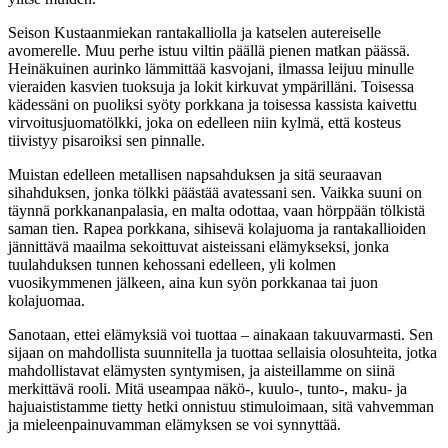
Seison Kustaanmiekan rantakalliolla ja katselen autereiselle
avomerelle. Muu perhe istuu viltin päällä pienen matkan päässä.
Heinäkuinen aurinko lämmittää kasvojani, ilmassa leijuu minulle
vieraiden kasvien tuoksuja ja lokit kirkuvat ympärilläni. Toisessa
kädessäni on puoliksi syöty porkkana ja toisessa kassista kaivettu
virvoitusjuomatölkki, joka on edelleen niin kylmä, että kosteus
tiivistyy pisaroiksi sen pinnalle.
Muistan edelleen metallisen napsahduksen ja sitä seuraavan
sihahduksen, jonka tölkki päästää avatessani sen. Vaikka suuni on
täynnä porkkananpalasia, en malta odottaa, vaan hörppään tölkistä
saman tien. Rapea porkkana, sihisevä kolajuoma ja rantakallioiden
jännittävä maailma sekoittuvat aisteissani elämykseksi, jonka
tuulahduksen tunnen kehossani edelleen, yli kolmen
vuosikymmenen jälkeen, aina kun syön porkkanaa tai juon
kolajuomaa.
Sanotaan, ettei elämyksiä voi tuottaa – ainakaan takuuvarmasti. Sen
sijaan on mahdollista suunnitella ja tuottaa sellaisia olosuhteita, jotka
mahdollistavat elämysten syntymisen, ja aisteillamme on siinä
merkittävä rooli. Mitä useampaa näkö-, kuulo-, tunto-, maku- ja
hajuaististamme tietty hetki onnistuu stimuloimaan, sitä vahvemman
ja mieleenpainuvamman elämyksen se voi synnyttää.