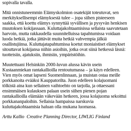
sopivalla tavalla.
Mitä onnistuneemmin Elämyskolmion osatekijät toteutuvat, sen
merkityksellisempi elämyksestä tulee – jopa siihen pisteeseen
saakka, että koettu elämys synnyttää syvällisen ja pysyvän henkisen
muutoksen kokijassaan. Kuluttajakohtaamisissa sellaista saavutetaan
harvoin, mutta rakkaudella suunnitelluissa tapahtumissa voidaan
luoda hetkiä, jotka jättävät muita hetkiä vahvempia jälkiä
osallistujiinsa. Kuluttajatapahtumissa koetut moniaistiset elämykset
sitouttavat kokijansa niihin asioihin, jotka ovat siinä hetkessä läsnä:
tuotteisiin, ajatuksiin, ihmisiin, ympäristöihin.
Muutettuani Helsinkiin 2000-luvun alussa kävin usein
Kustaanmiekan rantakallioilla rentoutumassa – ja käyn edelleen.
Vien myös omat lapseni Suomenlinnaan, ja muistan ostaa meille
porkkanoita evääksi Kauppatorilta. Juon edelleen kolajuomani
tölkistä aina kun sellainen vaihtoehto on tarjolla, ja ottaessani
ensimmäisen kulauksen palaan usein siihen pienen pojan
rantakallioilla elämään väkevään hetkeen, jossa kolajuoma sekoittui
porkkananpaloihin. Sellaisia hampaissa narskuvia
kuluttajakohtaamisia haluan olla mukana luomassa.
Arttu Kallio Creative Planning Director, LIWLIG Finland