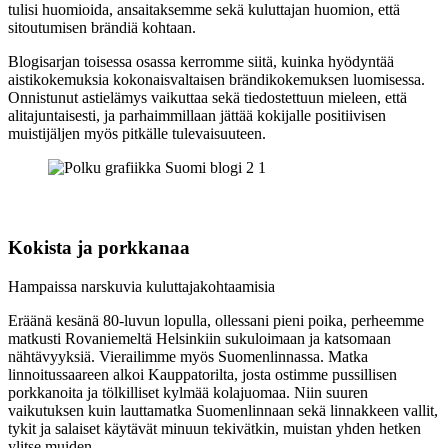
tulisi huomioida, ansaitaksemme sekä kuluttajan huomion, että
sitoutumisen brändiä kohtaan.
Blogisarjan toisessa osassa kerromme siitä, kuinka hyödyntää
aistikokemuksia kokonaisvaltaisen brändikokemuksen luomisessa.
Onnistunut astielämys vaikuttaa sekä tiedostettuun mieleen, että
alitajuntaisesti, ja parhaimmillaan jättää kokijalle positiivisen
muistijäljen myös pitkälle tulevaisuuteen.
Kokista ja porkkanaa
Hampaissa narskuvia kuluttajakohtaamisia
Eräänä kesänä 80-luvun lopulla, ollessani pieni poika, perheemme
matkusti Rovaniemeltä Helsinkiin sukuloimaan ja katsomaan
nähtävyyksiä. Vierailimme myös Suomenlinnassa. Matka
linnoitussaareen alkoi Kauppatorilta, josta ostimme pussillisen
porkkanoita ja tölkilliset kylmää kolajuomaa. Niin suuren
vaikutuksen kuin lauttamatka Suomenlinnaan sekä linnakkeen vallit,
tykit ja salaiset käytävät minuun tekivätkin, muistan yhden hetken
ylitse muiden.