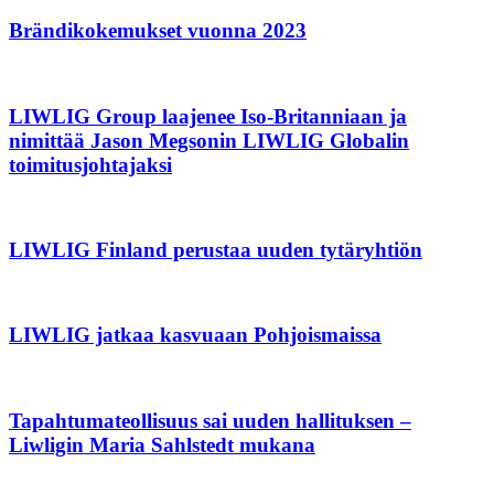
Brändikokemukset vuonna 2023
LIWLIG Group laajenee Iso-Britanniaan ja
nimittää Jason Megsonin LIWLIG Globalin
toimitusjohtajaksi
LIWLIG Finland perustaa uuden tytäryhtiön
LIWLIG jatkaa kasvuaan Pohjoismaissa
Tapahtuma­teollisuus sai uuden hallituksen –
Liwligin Maria Sahlstedt mukana