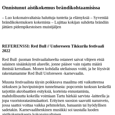
Onnistunut aistikokemus brändikohtaamisissa
– Luo kokonaisvaltaisia haluttuja tunteita ja elämyksiä – Syventää
brändikokemuksen kokemista – Lujittaa kokijan suhdetta brändiin
jättäen pidempikestoisen muistijäljen
REFERENSSI:
Red Bull // Unforeseen Tikkurila festivaali
2022
Red Bull -juoman festivaalialueelta ostaneet saivat vihjeen etsiä
salainen sisäänkäynti alueelle, jonne pääsee vain rajattu määrä
ihmisiä kerrallaan. Monen kohdalla uteliaisuus voitti, ja he löysivät
rakentamamme Red Bull Unforeseen -karnevaalin.
Muusta festivaalista täysin poikkeava maailma otti vaikutteensa
sirkuksen ja huvipuistojen tunnelmasta: popcornin tuoksun keskellä
tarjottiin akrobaattien esityksiä, korteista ennustamista,
mahdollisuutta kokeilla voimiaan Tartu härkää sarvista -laitteella ja
jopa vuoristoratasimulaattori. Erityisen suosion saavutti narunveto,
jossa saattoi voittaa vaikka pehmolelun, banaanin tai hyödyllisen
sadetakin. Karnevaalihenkinen musiikki soi taustalla luoden
aistikokemuksesta kokonaisvaltaisen.