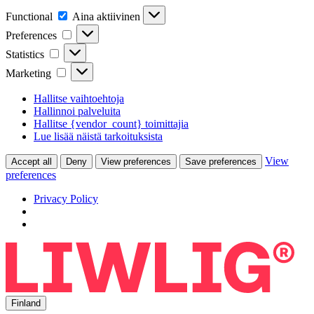
Functional
Functional
Aina aktiivinen
Preferences
Preferences
Statistics
Statistics
Marketing
Marketing
Hallitse vaihtoehtoja
Hallinnoi palveluita
Hallitse {vendor_count} toimittajia
Lue lisää näistä tarkoituksista
View
Accept all
Deny
View preferences
Save preferences
preferences
Privacy Policy
Finland