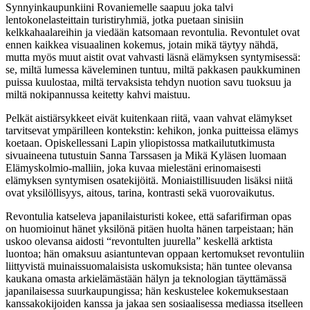
Synnyinkaupunkiini Rovaniemelle saapuu joka talvi
lentokonelasteittain turistiryhmiä, jotka puetaan sinisiin
kelkkahaalareihin ja viedään katsomaan revontulia. Revontulet ovat
ennen kaikkea visuaalinen kokemus, jotain mikä täytyy nähdä,
mutta myös muut aistit ovat vahvasti läsnä elämyksen syntymisessä:
se, miltä lumessa käveleminen tuntuu, miltä pakkasen paukkuminen
puissa kuulostaa, miltä tervaksista tehdyn nuotion savu tuoksuu ja
miltä nokipannussa keitetty kahvi maistuu.
Pelkät aistiärsykkeet eivät kuitenkaan riitä, vaan vahvat elämykset
tarvitsevat ympärilleen kontekstin: kehikon, jonka puitteissa elämys
koetaan. Opiskellessani Lapin yliopistossa matkailututkimusta
sivuaineena tutustuin Sanna Tarssasen ja Mikä Kyläsen luomaan
Elämyskolmio-malliin, joka kuvaa mielestäni erinomaisesti
elämyksen syntymisen osatekijöitä. Moniaistillisuuden lisäksi niitä
ovat yksilöllisyys, aitous, tarina, kontrasti sekä vuorovaikutus.
Revontulia katseleva japanilaisturisti kokee, että safarifirman opas
on huomioinut hänet yksilönä pitäen huolta hänen tarpeistaan; hän
uskoo olevansa aidosti “revontulten juurella” keskellä arktista
luontoa; hän omaksuu asiantuntevan oppaan kertomukset revontuliin
liittyvistä muinaissuomalaisista uskomuksista; hän tuntee olevansa
kaukana omasta arkielämästään hälyn ja teknologian täyttämässä
japanilaisessa suurkaupungissa; hän keskustelee kokemuksestaan
kanssakokijoiden kanssa ja jakaa sen sosiaalisessa mediassa itselleen