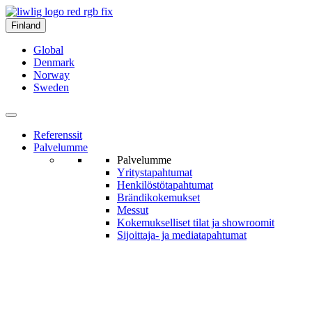
Finland
Global
Denmark
Norway
Sweden
Referenssit
Palvelumme
Palvelumme
Yritys­tapahtumat
Henkilöstö­tapahtumat
Brändi­kokemukset
Messut
Kokemukselliset tilat ja show­roomit
Sijoittaja- ja media­tapahtumat