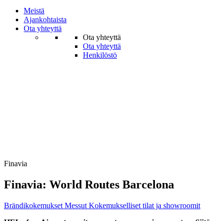
Meistä
Ajankohtaista
Ota yhteyttä
Ota yhteyttä
Ota yhteyttä
Henkilöstö
Finavia
Finavia: World Routes Barcelona
Brändi­kokemukset
Messut
Kokemukselliset tilat ja showroomit