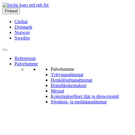
Finland
Global
Denmark
Norway
Sweden
Referenssit
Palvelumme
Palvelumme
Yritys­tapahtumat
Henkilöstö­tapahtumat
Brändi­kokemukset
Messut
Kokemukselliset tilat ja show­roomit
Sijoittaja- ja media­tapahtumat