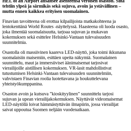
HEL of an Airport ansaitsee asenteensa veroisen osaston. Siitä
tehtiin ylpeä ja särmikäs sekä sujuva, avoin ja ystävällinen –
mutta ennen kaikkea erityisen suomalainen.
Finavian tavoitteena oli erottua kilpailijoista matkakohteena ja
lentokenttänä World Routes -näyttelyssä. Haasteena oli luoda osasto,
joka ilmentää suomalaisuutta, tarjoaa sujuvan ja mukavan
kokemuksen sekä esittelee Helsinki-Vantaan tulevaisuuden
suunnitelmia.
Osastolla oli massiivinen kaareva LED-näyttö, joka toimi ikkunana
suomalaisiin maisemiin, esittäen upeita näkymiä. Suomalainen
suunnittelu, maut ja immersiiviset äänimaisemat tarjosivat
vierailijoille aistillisen kokemuksen. VR-lasit mahdollistivat
tutustumisen Helsinki-Vantaan tulevaisuuden suunnitelmiin,
vahvistaen Finavian roolia luotettavana ja houkuttelevana
yhteistyökumppanina.
Osaston avoin ja kutsuva ”kioskityylinen” suunnittelu tarjosi
sujuvan ja upean vierailijakokemuksen. Näyttävät videomaisemat
LED-näytöllä loivat hämmästyttävän ilmapiirin, jossa vierailijat
saivat uppoutua Suomen neljään vuodenaikaan.