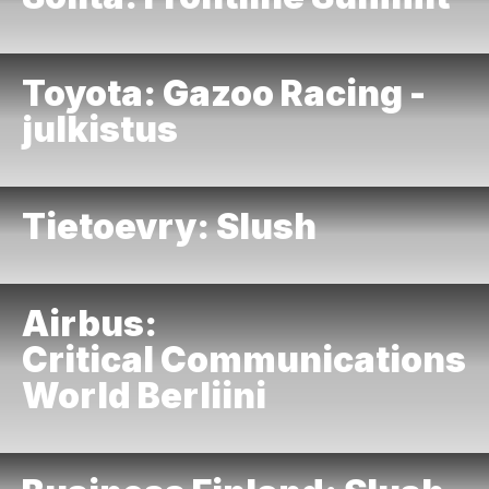
Toyota: Gazoo Racing -
julkistus
Tietoevry: Slush
Airbus:
Critical Communications
World Berliini