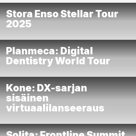
Stora Enso Stellar Tour
2025
Planmeca: Digital
Dentistry World Tour
Kone: DX-sarjan
sisäinen
virtuaalilanseeraus
Solita: Frontline Summit