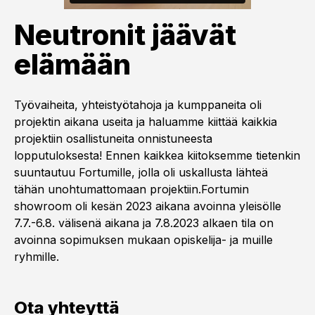
Neutronit jäävät
elämään
Työvaiheita, yhteistyötahoja ja kumppaneita oli
projektin aikana useita ja haluamme kiittää kaikkia
projektiin osallistuneita onnistuneesta
lopputuloksesta! Ennen kaikkea kiitoksemme tietenkin
suuntautuu Fortumille, jolla oli uskallusta lähteä
tähän unohtumattomaan projektiin.Fortumin
showroom oli kesän 2023 aikana avoinna yleisölle
7.7.-6.8. välisenä aikana ja 7.8.2023 alkaen tila on
avoinna sopimuksen mukaan opiskelija- ja muille
ryhmille.
Ota yhteyttä