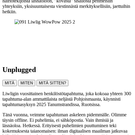
häiriötekijöistä läsnäoloon, ”kovasta” sisällöstä pehmeisiin
yhteyksiin, yksisuuntaisesta viestinnästä merkityksellisiin, jaettuihin
hetkiin.
Unplugged
MITÄ
MITEN
MITÄ SITTEN?
Liwligin vuosittainen henkilöstötapahtuma, joka kokoaa yhteen 300
tapahtuma-alan ammattilaista neljästä Pohjoismaasta, käynnisti
tapahtumasyksyn 2025 Tanumstrandissa, Ruotsissa.
Tänä vuonna, veimme tapahtuman askeleen pidemmälle. Olimme
täysin offline. Ei puhelimia, ei sähköpostia. Vain ihmisiä ja
läsnäoloa. Hetkessä. Erityisesti puhelimien puuttuminen teki
kokemuksesta taianomaisen: ilman digitaalisen maailman jatkuvaa