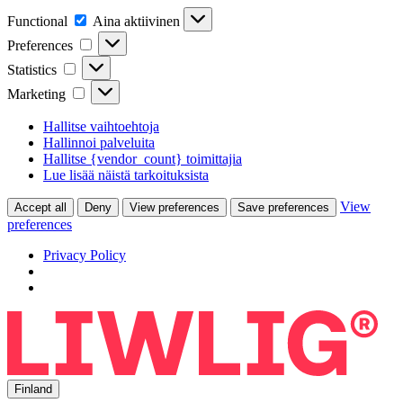
Functional
Functional
Aina aktiivinen
Preferences
Preferences
Statistics
Statistics
Marketing
Marketing
Hallitse vaihtoehtoja
Hallinnoi palveluita
Hallitse {vendor_count} toimittajia
Lue lisää näistä tarkoituksista
View
Accept all
Deny
View preferences
Save preferences
preferences
Privacy Policy
Finland