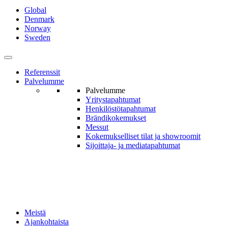
Global
Denmark
Norway
Sweden
Referenssit
Palvelumme
Palvelumme
Yritys­tapahtumat
Henkilöstö­tapahtumat
Brändi­kokemukset
Messut
Kokemukselliset tilat ja show­roomit
Sijoittaja- ja media­tapahtumat
Meistä
Ajankohtaista