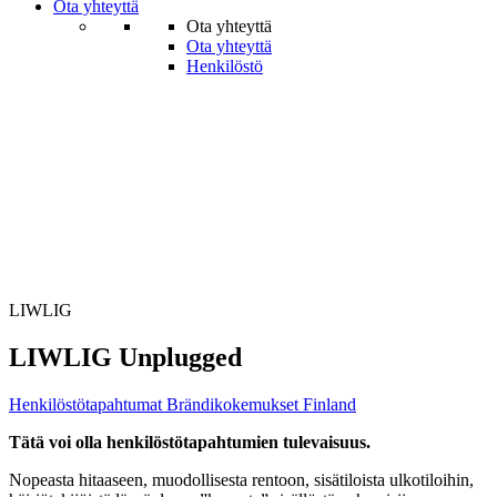
Ota yhteyttä
Ota yhteyttä
Ota yhteyttä
Henkilöstö
LIWLIG
LIWLIG Unplugged
Henkilöstö­tapahtumat
Brändi­kokemukset
Finland
Tätä voi olla henkilöstötapahtumien tulevaisuus.
Nopeasta hitaaseen, muodollisesta rentoon, sisätiloista ulkotiloihin,