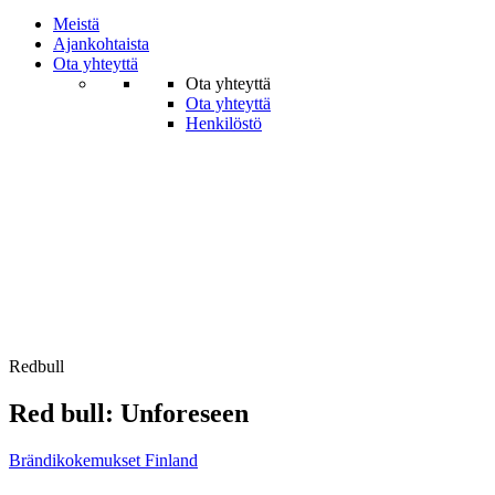
Meistä
Ajankohtaista
Ota yhteyttä
Ota yhteyttä
Ota yhteyttä
Henkilöstö
Redbull
Red bull: Unforeseen
Brändi­kokemukset
Finland