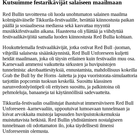
Kutsuimme festarikävijät salaiseen maailmaan
Red Bullin tavoitteena oli luoda unohtumaton salainen maailma
kolmipäiväiselle Tikkurila-festivaalille, herättää kiinnostusta paikan
päällä ja sosiaalisessa mediassa sekä kasvattaa myyntiä
musiikkifestivaalin aikana. Haasteena oli yllättää ja viihdyttää
festivaalikävijöitä samalla luoden kiinnostusta Red Bullia kohtaan.
Houkuttelemalla festivaalikävijät, jotka ostivat Red Bull -juoman,
vihjeillä salaisesta sisäänkäynnistä, Red Bull Unforeseen kuljetti
heidät maailmaan, joka oli täysin erilainen kuin festivaalin muu osa.
Karnevaali ammensi vaikutteita sirkusten ja huvipuistojen
tunnelmista: akrobaattiesityksiä, ennustamista, mahdollisuus kokeilla
Grab the Bull by the Horns -laitetta ja jopa vuoristorata-simulaattoria
tarjottiin popcornin tuoksun keskellä. Suosittu klassinen
narunvedonlyöntipeli oli erityisen suosittu, ja palkintoina oli
pehmoleluja, banaaneja tai käytännöllisiä sadevaatteita.
Tikkurila-festivaalin osallistujat ihastuivat immersiiviseen Red Bull
Unforeseen -karnevaaliin, uppoutuivat lumoavaan tunnelmaan ja
loivat arvokkaita muistoja lapsuuden huvipuistokokemuksia
muistuttavista hetkistä. Red Bullin yhdistäminen nostalgiseen
tunnelmaan oli odottamaton ilo, joka täydellisesti ilmensi
Unforeseenin olemusta.