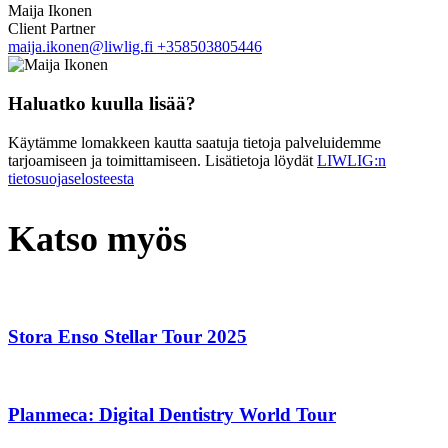
Maija Ikonen
Client Partner
maija.ikonen@liwlig.fi
+358503805446
Haluatko kuulla lisää?
Käytämme lomakkeen kautta saatuja tietoja palveluidemme
tarjoamiseen ja toimittamiseen. Lisätietoja löydät
LIWLIG:n
tietosuojaselosteesta
Katso myös
Stora Enso Stellar Tour 2025
Planmeca: Digital Dentistry World Tour