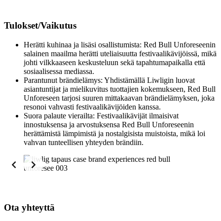
Tulokset/Vaikutus
Herätti kuhinaa ja lisäsi osallistumista: Red Bull Unforeseenin
salainen maailma herätti uteliaisuutta festivaalikävijöissä, mikä
johti vilkkaaseen keskusteluun sekä tapahtumapaikalla että
sosiaalisessa mediassa.
Parantunut brändielämys: Yhdistämällä Liwligin luovat
asiantuntijat ja mielikuvitus tuottajien kokemukseen, Red Bull
Unforeseen tarjosi suuren mittakaavan brändielämyksen, joka
resonoi vahvasti festivaalikävijöiden kanssa.
Suora palaute vierailta: Festivaalikävijät ilmaisivat
innostuksensa ja arvostuksensa Red Bull Unforeseenin
herättämistä lämpimistä ja nostalgisista muistoista, mikä loi
vahvan tunteellisen yhteyden brändiin.
Ota yhteyttä