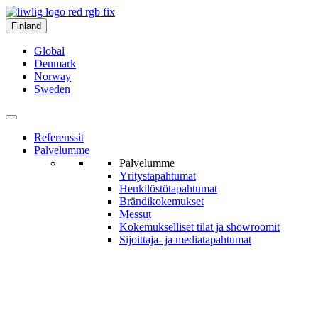
Finland
Global
Denmark
Norway
Sweden
Referenssit
Palvelumme
Palvelumme
Yritys­tapahtumat
Henkilöstö­tapahtumat
Brändi­kokemukset
Messut
Kokemukselliset tilat ja show­roomit
Sijoittaja- ja media­tapahtumat