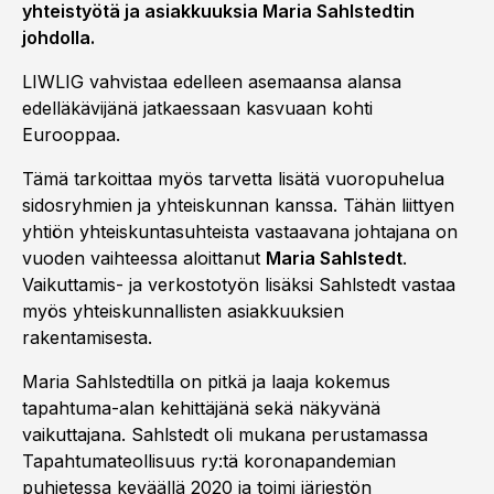
yhteistyötä ja asiakkuuksia Maria Sahlstedtin
johdolla.
LIWLIG vahvistaa edelleen asemaansa alansa
edelläkävijänä jatkaessaan kasvuaan kohti
Eurooppaa.
Tämä tarkoittaa myös tarvetta lisätä vuoropuhelua
sidosryhmien ja yhteiskunnan kanssa. Tähän liittyen
yhtiön yhteiskuntasuhteista vastaavana johtajana on
vuoden vaihteessa aloittanut
Maria Sahlstedt
.
Vaikuttamis- ja verkostotyön lisäksi Sahlstedt vastaa
myös yhteiskunnallisten asiakkuuksien
rakentamisesta.
Maria Sahlstedtilla on pitkä ja laaja kokemus
tapahtuma-alan kehittäjänä sekä näkyvänä
vaikuttajana. Sahlstedt oli mukana perustamassa
Tapahtumateollisuus ry:tä koronapandemian
puhjetessa keväällä 2020 ja toimi järjestön