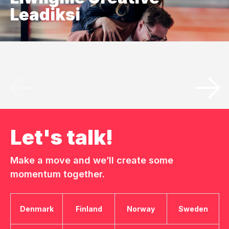
Leadiksi
Let's talk!
Make a move and we’ll create some
momentum together.
Denmark
Finland
Norway
Sweden