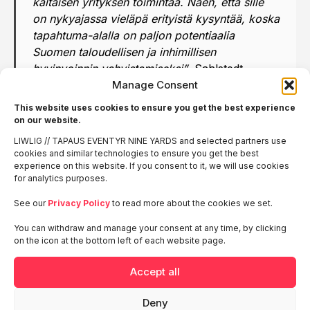
kaltaisen yrityksen toimintaa. Näen, että sille
on nykyajassa vieläpä erityistä kysyntää, koska
tapahtuma-alalla on paljon potentiaalia
Suomen taloudellisen ja inhimillisen
hyvinvoinnin vahvistamiseksi”
, Sahlstedt
päättää.
Manage Consent
This website uses cookies to ensure you get the best experience
on our website.
LIWLIG // TAPAUS EVENTYR NINE YARDS and selected partners use
Lisätiedot ja yhteydenotot:
cookies and similar technologies to ensure you get the best
Maria Sahlstedt
experience on this website. If you consent to it, we will use cookies
Director, Public Affairs & Accounts
for analytics purposes.
+358 40 147 0693
See our
Privacy Policy
to read more about the cookies we set.
maria.sahlstedt@liwlig.fi
You can withdraw and manage your consent at any time, by clicking
on the icon at the bottom left of each website page.
Accept all
Deny