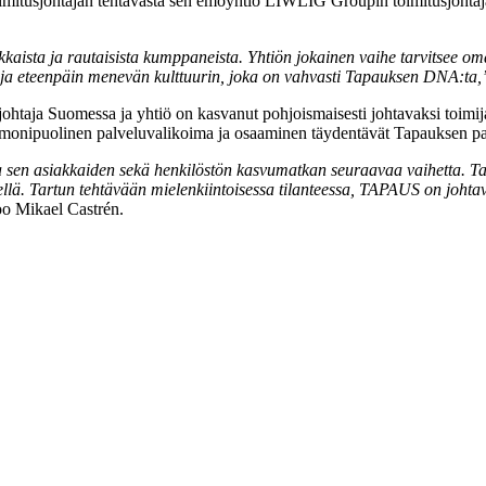
imitusjohtajan tehtävästä sen emoyhtiö LIWLIG Groupin toimitusjohtaja
kkaista ja rautaisista kumppaneista. Yhtiön jokainen vaihe tarvitsee o
n ja eteenpäin menevän kulttuurin, joka on vahvasti Tapauksen DNA:ta,
taja Suomessa ja yhtiö on kasvanut pohjoismaisesti johtavaksi toimi
n monipuolinen palveluvalikoima ja osaaminen täydentävät Tapauksen p
sen asiakkaiden sekä henkilöstön kasvumatkan seuraavaa vaihetta. Tavo
lä. Tartun tehtävään mielenkiintoisessa tilanteessa, TAPAUS on johtav
oo Mikael Castrén.