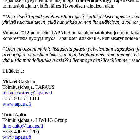
Tapauksen nykyinen toimitusjohtaja
Timo Aalto
siirtyy Tapauksen to
toimitusjohtajana yhtiön lähes 11-vuotisen taipaleen ajan.
“Olen ylpeä Tapauksen ihanasta jengistä, kertakaikkisen upeista asia
yhtiötä tulevaisuuteen, sillä hän jakaa saman ihmisläheisen, avoime
Vuonna 2012 perustettu TAPAUS on tapahtumatoimistojen markkinajoh
konkreettisia hyötyjä myös Tapauksen asiakkaille, kun sisaryhtiöide
“Olen innoissani mahdollisuudesta päästä palvelemaan Tapauksen ja 
arvopohjaa, panostaen liiketoiminnan kehittämiseen aina ihminen edel
yhä uusia mahdollisuuksia asiakkaillemme ja henkilöstöllemme,”
san
Lisätietoja:
Mikael Castrén
Toimitusjohtaja, TAPAUS
mikael.castren@tapaus.fi
+358 50 358 1818
www.tapaus.fi
Timo Aalto
Toimitusjohtaja, LIWLIG Group
timo.aalto@tapaus.fi
+358 400 801 205
www.tapaus.fi