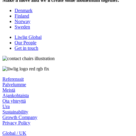
Make a move and we’ll create some momentum together.
Denmark
Finland
Norway
Sweden
Liwlig Global
Our People
Get in touch
Referenssit
Palvelumme
Meistä
Ajankohtaista
Ota yhteyttä
Ura
Sustainability
Growth Company
Privacy Policy
Global / UK