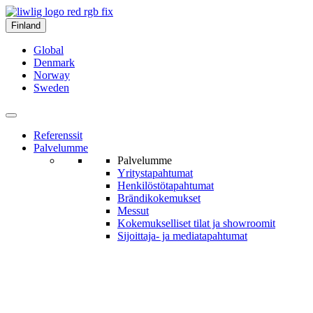
Finland
Global
Denmark
Norway
Sweden
Referenssit
Palvelumme
Palvelumme
Yritys­tapahtumat
Henkilöstö­tapahtumat
Brändi­kokemukset
Messut
Kokemukselliset tilat ja show­roomit
Sijoittaja- ja media­tapahtumat