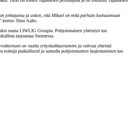
ksi. Timo on toinen Tapauksen perustajista ja on toiminut Tapauksen
man johtajansa ja uskon, että Mikael on mitä parhain luotsaamaan
”
kertoo Timo Aalto.
jaksi osana LIWLIG Groupia. Pohjoismainen yhteistyö tuo
aikallista tarjoamaa Suomessa.
itteenani on vaalia yrityskulttuuriamme ja vahvaa yhteistä
a toimija paikallisesti ja samalla pohjoismainen laajentuminen tuo