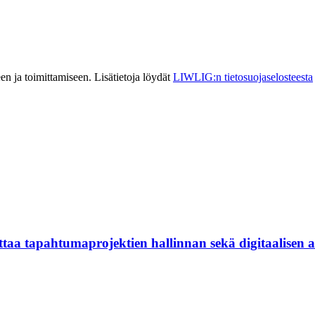
n ja toimittamiseen. Lisätietoja löydät
LIWLIG:n tietosuojaselosteesta
aa tapahtumaprojektien hallinnan sekä digitaalisen