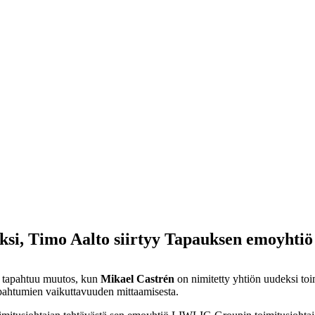
si, Timo Aalto siirtyy Tapauksen emoyhtiö
 tapahtuu muutos, kun
Mikael Castrén
on nimitetty yhtiön uudeksi to
tapahtumien vaikuttavuuden mittaamisesta.