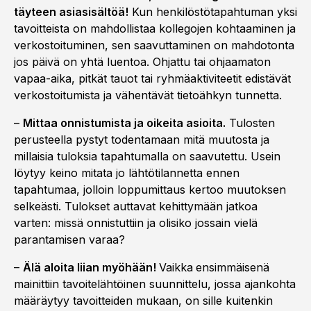
täyteen asiasisältöä!
Kun henkilöstötapahtuman yksi
tavoitteista on mahdollistaa kollegojen kohtaaminen ja
verkostoituminen, sen saavuttaminen on mahdotonta
jos päivä on yhtä luentoa. Ohjattu tai ohjaamaton
vapaa-aika, pitkät tauot tai ryhmäaktiviteetit edistävät
verkostoitumista ja vähentävät tietoähkyn tunnetta.
–
Mittaa onnistumista ja oikeita asioita.
Tulosten
perusteella pystyt todentamaan mitä muutosta ja
millaisia tuloksia tapahtumalla on saavutettu. Usein
löytyy keino mitata jo lähtötilannetta ennen
tapahtumaa, jolloin loppumittaus kertoo muutoksen
selkeästi. Tulokset auttavat kehittymään jatkoa
varten: missä onnistuttiin ja olisiko jossain vielä
parantamisen varaa?
–
Älä aloita liian myöhään!
Vaikka
ensimmäisenä
mainittiin tavoitelähtöinen suunnittelu, jossa ajankohta
määräytyy tavoitteiden mukaan, on sille kuitenkin