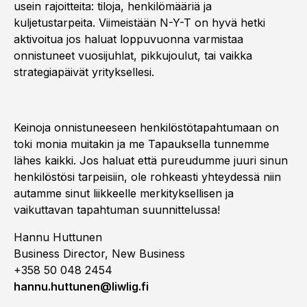
usein rajoitteita: tiloja, henkilömääriä ja
kuljetustarpeita. Viimeistään N-Y-T on hyvä hetki
aktivoitua jos haluat loppuvuonna varmistaa
onnistuneet vuosijuhlat, pikkujoulut, tai vaikka
strategiapäivät yrityksellesi.
Keinoja onnistuneeseen henkilöstötapahtumaan on
toki monia muitakin ja me Tapauksella tunnemme
lähes kaikki. Jos haluat että pureudumme juuri sinun
henkilöstösi tarpeisiin, ole rohkeasti yhteydessä niin
autamme sinut liikkeelle merkityksellisen ja
vaikuttavan tapahtuman suunnittelussa!
Hannu Huttunen
Business Director, New Business
+358 50 048 2454
hannu.huttunen@liwlig.fi