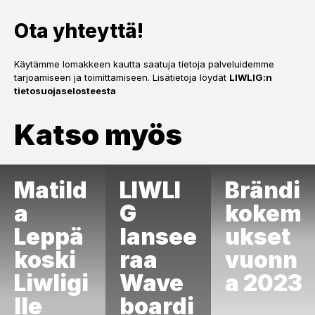
Ota yhteyttä!
Käytämme lomakkeen kautta saatuja tietoja palveluidemme
tarjoamiseen ja toimittamiseen. Lisätietoja löydät
LIWLIG:n
tietosuojaselosteesta
Katso myös
Matild
LIWLI
Brändi
a
G
kokem
Leppä
lansee
ukset
koski
raa
vuonn
Liwligi
Wave
a 2023
lle
boardi