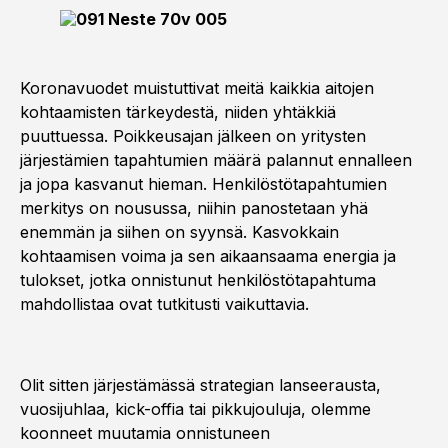
Koronavuodet muistuttivat meitä kaikkia aitojen
kohtaamisten tärkeydestä, niiden yhtäkkiä
puuttuessa. Poikkeusajan jälkeen on yritysten
järjestämien tapahtumien määrä palannut ennalleen
ja jopa kasvanut hieman. Henkilöstötapahtumien
merkitys on nousussa, niihin panostetaan yhä
enemmän ja siihen on syynsä. Kasvokkain
kohtaamisen voima ja sen aikaansaama energia ja
tulokset, jotka onnistunut henkilöstötapahtuma
mahdollistaa ovat tutkitusti vaikuttavia.
Olit sitten järjestämässä strategian lanseerausta,
vuosijuhlaa, kick-offia tai pikkujouluja, olemme
koonneet muutamia onnistuneen