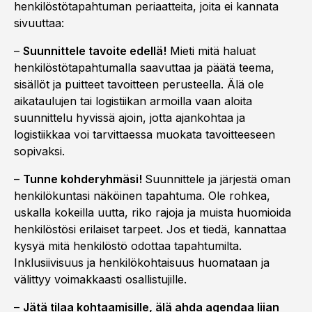
henkilöstötapahtuman periaatteita, joita ei kannata
sivuuttaa:
–
Suunnittele tavoite edellä!
Mieti mitä haluat
henkilöstötapahtumalla saavuttaa ja päätä teema,
sisällöt ja puitteet tavoitteen perusteella. Älä ole
aikataulujen tai logistiikan armoilla vaan aloita
suunnittelu hyvissä ajoin, jotta ajankohtaa ja
logistiikkaa voi tarvittaessa muokata tavoitteeseen
sopivaksi.
–
Tunne kohderyhmäsi!
Suunnittele ja järjestä oman
henkilökuntasi näköinen tapahtuma. Ole rohkea,
uskalla kokeilla uutta, riko rajoja ja muista huomioida
henkilöstösi erilaiset tarpeet. Jos et tiedä, kannattaa
kysyä mitä henkilöstö odottaa tapahtumilta.
Inklusiivisuus ja henkilökohtaisuus huomataan ja
välittyy voimakkaasti osallistujille.
–
Jätä tilaa kohtaamisille, älä ahda agendaa liian