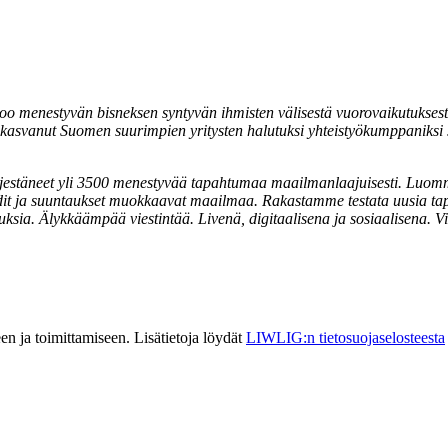
o menestyvän bisneksen syntyvän ihmisten välisestä vuorovaikutuksest
asvanut Suomen suurimpien yritysten halutuksi yhteistyökumppaniksi 
estäneet yli 3500 menestyvää tapahtumaa maailmanlaajuisesti. Luomme 
rendit ja suuntaukset muokkaavat maailmaa. Rakastamme testata uusia t
ia. Älykkäämpää viestintää. Livenä, digitaalisena ja sosiaalisena. V
n ja toimittamiseen. Lisätietoja löydät
LIWLIG:n tietosuojaselosteesta