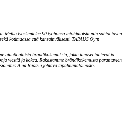
a. Meillä työskentelee 90 työhönsä intohimoisimmin suhtautuvaa
sekä kotimaassa että kansainvälisesti. TAPAUS Oy:n
ainutlaatuisia brändikokemuksia, jotka ihmiset tuntevat ja
apoja viestiä ja kokea. Rakastamme brändikokemusta parantavien
isiomme: Aina Ruotsin johtava tapahtumatoimisto.