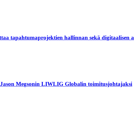
aa tapahtumaprojektien hallinnan sekä digitaalisen
 Jason Megsonin LIWLIG Globalin toimitusjohtajaksi