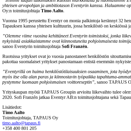
”Teimme laajan tutkimuksen Ruotsin markkinasta ja huomasimme Even
yhteisen arvopohjan ja ambitiotason Eventyrin kanssa. Haluamme op
Oy:n toimitusjohtaja
Timo Aalto
.
Vuonna 1995 perustettu Eventyr on monia palkintoja kerännyt 32 henge
Tapauksen kanssa yhteisen kulttuurin, jossa henkilöstö on keskiössä j
”Olemme viime vuosina kehittäneet Eventyrin toimistoksi, jonka liik
nykyisistä asiakkaistamme ovat kiinnostuneita pohjoismaisesta toimija
sanoo Eventyrin toimitusjohtaja
Sofi Franzén
.
Ruotsissa yritykset ovat jo vuosia panostaneet henkilöstön sitouttam
pakottaa suomalaiset yritykset panostamaan entistä enemmän nykyisten
”Eventyrillä on huima henkilöstötilaisuuksien osaaminen, jota hyöd
myös itse olla alan paras ja kiinnostavin työpaikka tapahtuma-ammat
pystymme luomaan pohjoismaisen voittoreseptin”
, sanoo TAPAUS Oy:
Yrityskaupan myötä TAPAUS Groupin arvioitu liikevaihto tulee olemaa
2020. Sofi Franzén jatkaa Eventyr AB:n toimitusjohtajana sekä Tapa
Lisätiedot:
Timo Aalto
Toimitusjohtaja, TAPAUS Oy
timo.aalto@tapaus.fi
+358 400 801 205