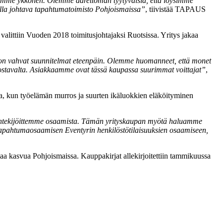
tamme ykkönen. Olemme äärettömän tyytyväisiä, että löysimme
lla johtava tapahtumatoimisto Pohjoismaissa”
, tiivistää TAPAUS
alittiin Vuoden 2018 toimitusjohtajaksi Ruotsissa. Yritys jakaa
la on vahvat suunnitelmat eteenpäin. Olemme huomanneet, että monet
innostavalta. Asiakkaamme ovat tässä kaupassa suurimmat voittajat”
,
sa, kun työelämän murros ja suurten ikäluokkien eläköityminen
työntekijöittemme osaamista. Tämän yrityskaupan myötä haluamme
stapahtumaosaamisen Eventyrin henkilöstötilaisuuksien osaamiseen,
 kasvua Pohjoismaissa. Kauppakirjat allekirjoitettiin tammikuussa