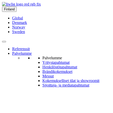
Finland
Global
Denmark
Norway
Sweden
Referenssit
Palvelumme
Palvelumme
Yritys­tapahtumat
Henkilöstö­tapahtumat
Brändi­kokemukset
Messut
Kokemukselliset tilat ja show­roomit
Sijoittaja- ja media­tapahtumat