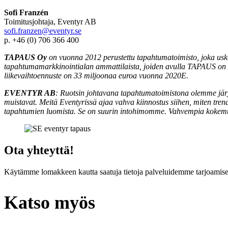
Sofi Franzén
Toimitusjohtaja, Eventyr AB
sofi.franzen@eventyr.se
p. +46 (0) 706 366 400
TAPAUS Oy
on vuonna 2012 perustettu tapahtumatoimisto, joka usko
tapahtumamarkkinointialan ammattilaista, joiden avulla TAPAUS on k
liikevaihtoennuste on 33 miljoonaa euroa vuonna 2020E.
EVENTYR AB
: Ruotsin johtavana tapahtumatoimistona olemme järj
muistavat. Meitä Eventyrissä ajaa vahva kiinnostus siihen, miten t
tapahtumien luomista. Se on suurin intohimomme. Vahvempia kokemuks
Ota yhteyttä!
Käytämme lomakkeen kautta saatuja tietoja palveluidemme tarjoamisee
Katso myös