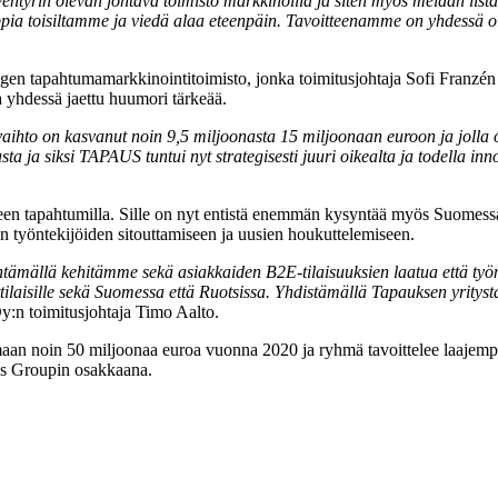
tyrin olevan johtava toimisto markkinoilla ja siten myös meidän lis
pia toisiltamme ja viedä alaa eteenpäin. Tavoitteenamme on yhdessä o
n tapahtumamarkkinointitoimisto, jonka toimitusjohtaja Sofi Franzén v
a yhdessä jaettu huumori tärkeää.
evaihto on kasvanut noin 9,5 miljoonasta 15 miljoonaan euroon ja jol
sta ja siksi TAPAUS tuntui nyt strategisesti juuri oikealta ja todella 
iseen tapahtumilla. Sille on nyt entistä enemmän kysyntää myös Suomes
 työntekijöiden sitouttamiseen ja uusien houkuttelemiseen.
yntämällä kehitämme sekä asiakkaiden B2E-tilaisuuksien laatua että 
tilaisille sekä Suomessa että Ruotsissa. Yhdistämällä Tapauksen yrity
n toimitusjohtaja Timo Aalto.
n noin 50 miljoonaa euroa vuonna 2020 ja ryhmä tavoittelee laajempaa
us Groupin osakkaana.