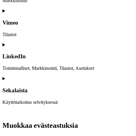
Markkinointi
Consent
to
service
Vimeo
google-
recaptcha
Tilastot
Consent
to
service
LinkedIn
vimeo
Toiminnalliset, Markkinointi, Tilastot, Asetukset
Consent
to
service
Sekalaista
linkedin
Käyttötarkoitus selvityksessä
Consent
to
service
Muokkaa evästeastuksia
sekalaista