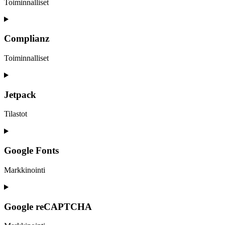
Toiminnalliset
Consent
to
service
Complianz
woocommerce
Toiminnalliset
Consent
to
service
Jetpack
complianz
Tilastot
Consent
to
service
Google Fonts
jetpack
Markkinointi
Consent
to
service
Google reCAPTCHA
google-
fonts