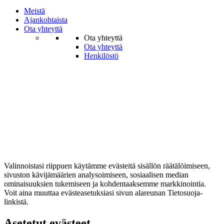
Meistä
Ajankohtaista
Ota yhteyttä
Ota yhteyttä
Ota yhteyttä
Henkilöstö
Valinnoistasi riippuen käytämme evästeitä sisällön räätälöimiseen,
sivuston kävijämäärien analysoimiseen, sosiaalisen median
ominaisuuksien tukemiseen ja kohdentaaksemme markkinointia.
Voit aina muuttaa evästeasetuksiasi sivun alareunan Tietosuoja-
linkistä.
Asetetut evästeet