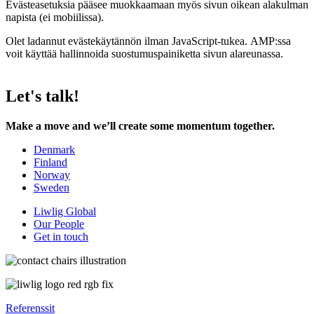
Evästeasetuksia pääsee muokkaamaan myös sivun oikean alakulman
napista (ei mobiilissa).
Olet ladannut evästekäytännön ilman JavaScript-tukea. AMP:ssa
voit käyttää hallinnoida suostumuspainiketta sivun alareunassa.
Let's talk!
Make a move and we’ll create some momentum together.
Denmark
Finland
Norway
Sweden
Liwlig Global
Our People
Get in touch
Referenssit