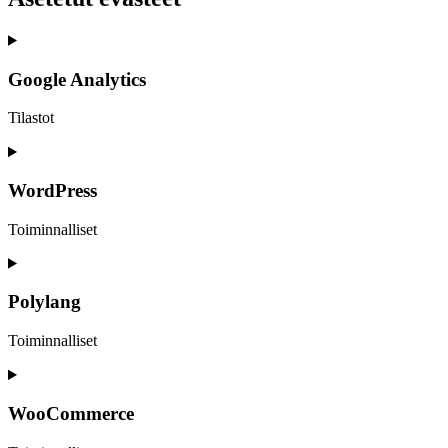
Google Analytics
Tilastot
Consent
to
service
WordPress
google-
analytics
Toiminnalliset
Consent
to
service
Polylang
wordpress
Toiminnalliset
Consent
to
service
WooCommerce
polylang