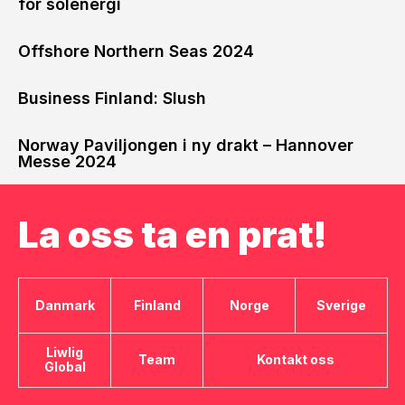
for solenergi
Offshore Northern Seas 2024
Business Finland: Slush
Norway Paviljongen i ny drakt – Hannover
Messe 2024
La oss ta en prat!
Danmark
Finland
Norge
Sverige
Liwlig
Team
Kontakt oss
Global