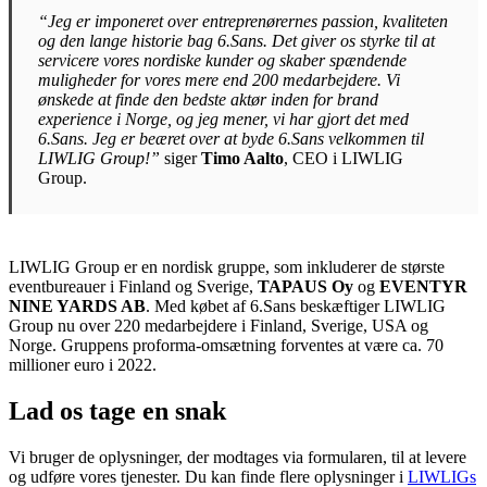
“Jeg er imponeret over entreprenørernes passion, kvaliteten
og den lange historie bag 6.Sans. Det giver os styrke til at
servicere vores nordiske kunder og skaber spændende
muligheder for vores mere end 200 medarbejdere. Vi
ønskede at finde den bedste aktør inden for brand
experience i Norge, og jeg mener, vi har gjort det med
6.Sans. Jeg er beæret over at byde 6.Sans velkommen til
LIWLIG Group!”
siger
Timo Aalto
, CEO i LIWLIG
Group.
LIWLIG Group er en nordisk gruppe, som inkluderer de største
eventbureauer i Finland og Sverige,
TAPAUS Oy
og
EVENTYR
NINE YARDS AB
. Med købet af 6.Sans beskæftiger LIWLIG
Group nu over 220 medarbejdere i Finland, Sverige, USA og
Norge. Gruppens proforma-omsætning forventes at være ca. 70
millioner euro i 2022.
Lad os tage en snak
Vi bruger de oplysninger, der modtages via formularen, til at levere
og udføre vores tjenester. Du kan finde flere oplysninger i
LIWLIGs