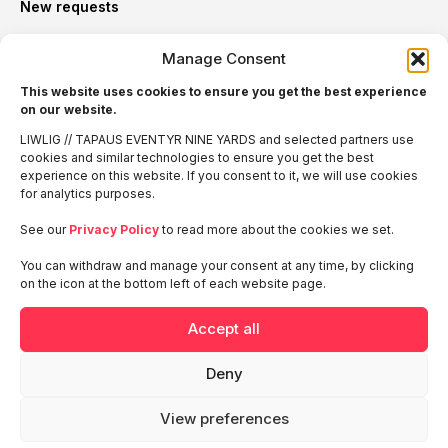
New requests
Hannu Huttunen
Manage Consent
Business Director, New Business
hannu.huttunen@liwlig.fi
This website uses cookies to ensure you get the best experience
on our website.
+358500482454
LIWLIG // TAPAUS EVENTYR NINE YARDS and selected partners use
cookies and similar technologies to ensure you get the best
experience on this website. If you consent to it, we will use cookies
Haluatko kuulla lisää?
for analytics purposes.
See our
Privacy Policy
to read more about the cookies we set.
Käytämme lomakkeen kautta saatuja tietoja palveluidemme
tarjoamiseen ja toimittamiseen. Lisätietoja löydät
LIWLIG:n
You can withdraw and manage your consent at any time, by clicking
tietosuojaselosteesta
on the icon at the bottom left of each website page.
Katso myös
Accept all
Deny
Stora Enso Stellar Tour
View preferences
2025